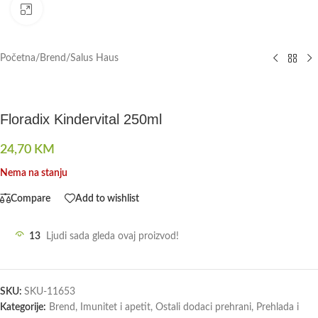
Click to enlarge
Početna
/
Brend
/
Salus Haus
Floradix Kindervital 250ml
24,70
KM
Nema na stanju
Compare
Add to wishlist
13
Ljudi sada gleda ovaj proizvod!
SKU:
SKU-11653
Kategorije:
Brend
,
Imunitet i apetit
,
Ostali dodaci prehrani
,
Prehlada i