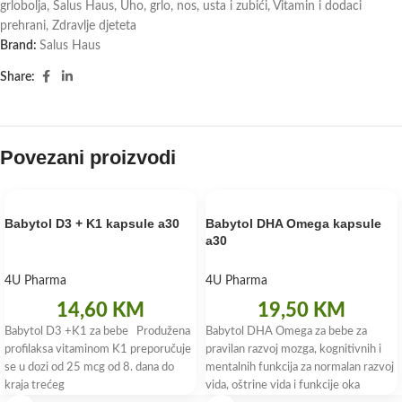
grlobolja
,
Salus Haus
,
Uho, grlo, nos, usta i zubići
,
Vitamin i dodaci
prehrani
,
Zdravlje djeteta
Brand:
Salus Haus
Share:
Povezani proizvodi
Babytol D3 + K1 kapsule a30
Babytol DHA Omega kapsule
a30
4U Pharma
4U Pharma
14,60
KM
19,50
KM
Babytol D3 +K1 za bebe Produžena
Babytol DHA Omega za bebe za
profilaksa vitaminom K1 preporučuje
pravilan razvoj mozga, kognitivnih i
se u dozi od 25 mcg od 8. dana do
mentalnih funkcija za normalan razvoj
kraja trećeg
vida, oštrine vida i funkcije oka