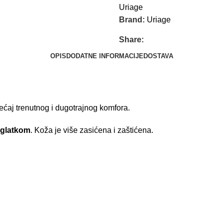
Uriage
Brand:
Uriage
Share:
OPIS
DODATNE INFORMACIJE
DOSTAVA
jećaj trenutnog i dugotrajnog komfora.
glatkom
. Koža je više zasićena i zaštićena.