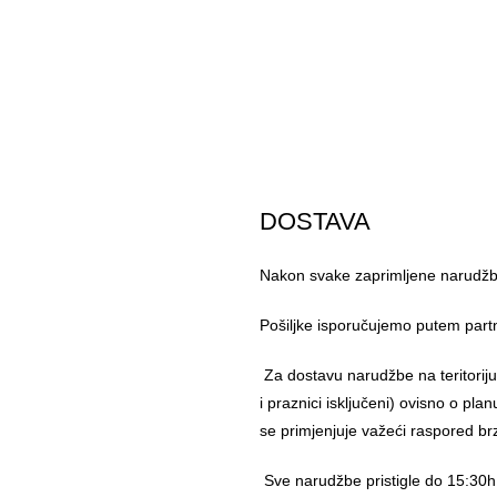
DOSTAVA
Nakon svake zaprimljene narudžbe
Pošiljke isporučujemo putem part
Za dostavu narudžbe na teritorij
i praznici isključeni) ovisno o pl
se primjenjuje važeći raspored br
Sve narudžbe pristigle do 15:30h