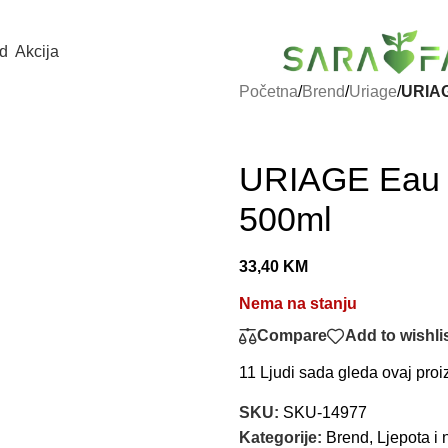
d
Akcija
Početna
/
Brend
/
Uriage
/
URIAG
URIAGE Eau T
500ml
33,40
KM
Nema na stanju
Compare
Add to wishli
11
Ljudi sada gleda ovaj proi
SKU:
SKU-14977
Kategorije:
Brend
,
Ljepota i 