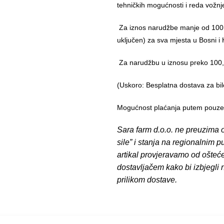
tehničkih mogućnosti i reda vožnj
Za iznos narudžbe manje od 100,
uključen) za sva mjesta u Bosni i 
Za narudžbu u iznosu preko 10
(Uskoro: Besplatna dostava za bil
Mogućnost plaćanja putem pouzeća
Sara farm d.o.o. ne preuzima o
sile” i stanja na regionalnim 
artikal provjeravamo od ošteć
dostavljačem kako bi izbjegli
prilikom dostave.