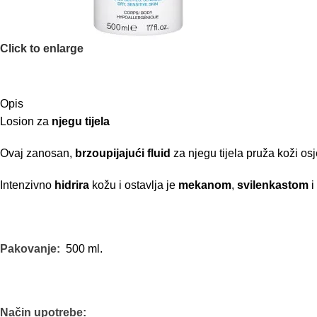
Click to enlarge
Opis
Losion za
njegu tijela
Ovaj zanosan,
brzoupijajući fluid
za njegu tijela pruža koži os
Intenzivno
hidrira
kožu i ostavlja je
mekanom
,
svilenkastom
i
Pakovanje:
500 ml.
Način upotrebe: