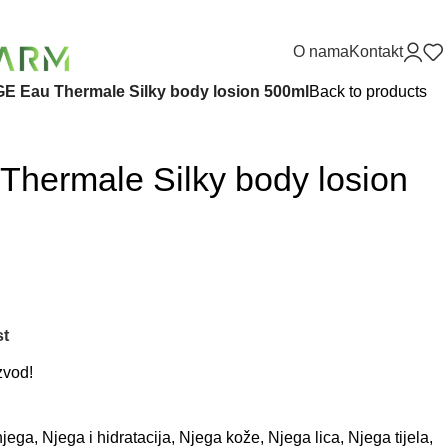
O nama
Kontakt
E Eau Thermale Silky body losion 500ml
Back to products
hermale Silky body losion
st
zvod!
njega
,
Njega i hidratacija
,
Njega kože
,
Njega lica
,
Njega tijela
,