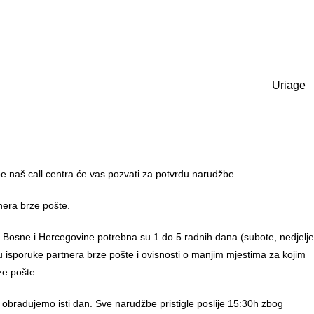
Uriage
 naš call centra će vas pozvati za potvrdu narudžbe.
nera brze pošte.
u Bosne i Hercegovine potrebna su 1 do 5 radnih dana (subote, nedjelje
anu isporuke partnera brze pošte i ovisnosti o manjim mjestima za kojim
ze pošte.
 obrađujemo isti dan. Sve narudžbe pristigle poslije 15:30h zbog