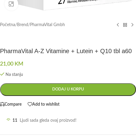
Click to enlarge
Početna
/
Brend
/
PharmaVital Gmbh
PharmaVital A-Z Vitamine + Lutein + Q10 tbl a60
21,00
KM
Na stanju
DODAJ U KORPU
Compare
Add to wishlist
11
Ljudi sada gleda ovaj proizvod!