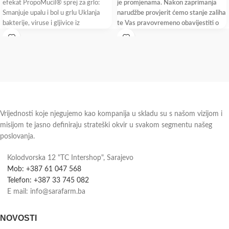
efekat PropoMucil® sprej za grlo:
je promjenama. Nakon zaprimanja
Smanjuje upalu i bol u grlu Uklanja
narudžbe provjerit ćemo stanje zaliha
bakterije, viruse i gljivice iz
te Vas pravovremeno obavijestiti o
dostupnosti i roku isporuke.
Vrijednosti koje njegujemo kao kompanija u skladu su s našom vizijom i
misijom te jasno definiraju strateški okvir u svakom segmentu našeg
poslovanja.
Kolodvorska 12 "TC Intershop", Sarajevo
Mob: +387 61 047 568
Telefon: +387 33 745 082
E mail: info@sarafarm.ba
NOVOSTI