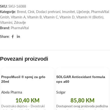
SKU:
SKU-16088
Kategorije:
Brend
,
Cink
,
Dodaci prehrani
,
Imunitet
,
Liječenje
,
PharmaVital
Gmbh
,
Vitamin A
,
Vitamin B
,
Vitamin C
,
Vitamin D
,
Vitamin H (Biotin)
,
Vitamini
,
Zdravlje
Brand:
PharmaVital
Share:
Povezani proizvodi
PropoMucil ® sprej za grlo
SOLGAR Antioxidant formula
20ml
cps a60
Abela Pharma
Solgar
10,40
KM
85,80
KM
Dvostruko dejstvo – Dvostruki
Dostupnost ovog proizvoda podložna