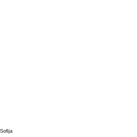
Sofija