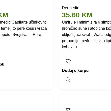
Dermedic
KM
35,60
KM
edic Capilarte učinkovito
Umiruje i minimizira 6 simp
e, temeljito pere kosu i vraća
hronično suhe i atopične ko
ljepotu. Svojstva: – Pere
uključujući svrab. Vraća od
proporcije međucelijskih lip
koheziju
rpu
Dodaj u korpu