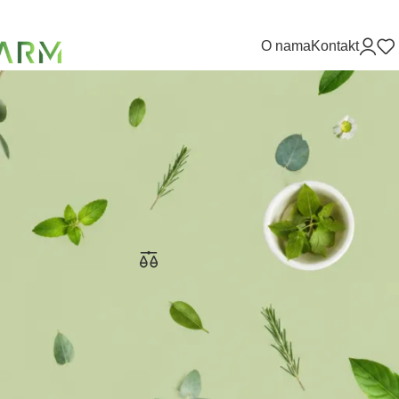
O nama
Kontakt
9
12
18
24
225 ml.
Dermedic Capilarte šampon protiv peruti
300 ml.
Dermedic
38,10
KM