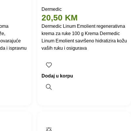
Dermedic
20,50
KM
toma
Dermedic Linum Emolient regenerativna
že,
krema za ruke 100 g Krema Dermedic
govarajuće
Linum Emolient savršeno hidratizira kožu
ida i ispravnu
vaših ruku i osigurava
Dodaj u korpu