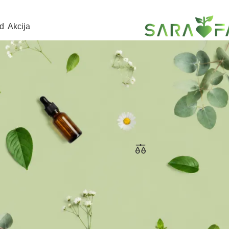
d
Akcija
d
/
Dermedic
Show
iperspirant roll-on 1+1
Dermedic Baby Atopy puter 
0ml Protiv znojenja
Dermedic
KM
37,90
KM