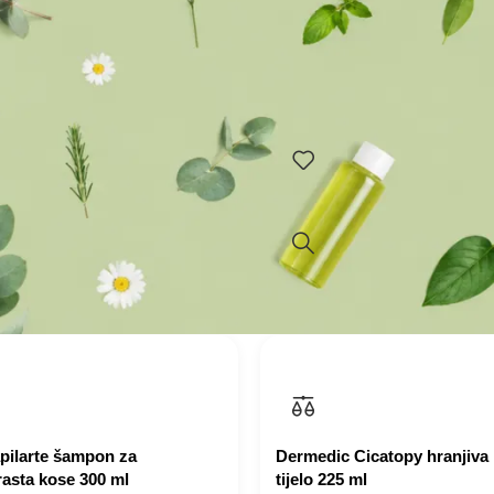
iperspirant roll-on
Ultra bogati balzam: – Umir
manjuje i regulira znojenje,
simptoma kronično suhe i a
ciju. Hipoalergenski,
– Obnavlja lipidnu barijeru
zvoj mikroorganizama koji
epidermalnu upalu
 za neugodne mirise.
Dodaj u korpu
rpu
pilarte šampon za
Dermedic Cicatopy hranjiva
rasta kose 300 ml
tijelo 225 ml