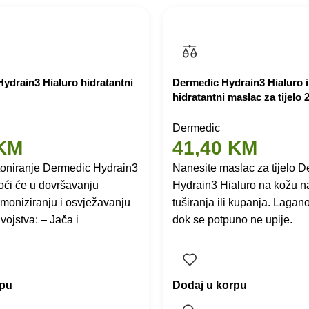
drain3 Hialuro hidratantni
Dermedic Hydrain3 Hialuro 
hidratantni maslac za tijelo
Dermedic
KM
41,40
KM
toniranje Dermedic Hydrain3
Nanesite maslac za tijelo 
ći će u dovršavanju
Hydrain3 Hialuro na kožu 
rmoniziranju i osvježavanju
tuširanja ili kupanja. Lagan
vojstva: – Jača i
dok se potpuno ne upije.
rpu
Dodaj u korpu