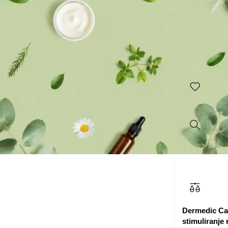
Dermedic Ant
Na zalihi
Učinkovito s
umiruje irita
sprječava ra
su odgovorni
Dodaj u ko
Dermedic Ca
stimuliranje 