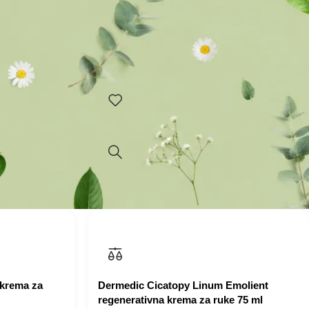
uje 6
Šampon Dermedic Capilarte učinkovito
topične kože
čisti vlasište, temeljito pere kosu i vraća
 – Smanjuje
joj prirodnu ljepotu. Svojstva: – Temeljito
čisti vlasište i
Dodaj u korpu
 krema za
Dermedic Cicatopy Linum Emolient
regenerativna krema za ruke 75 ml