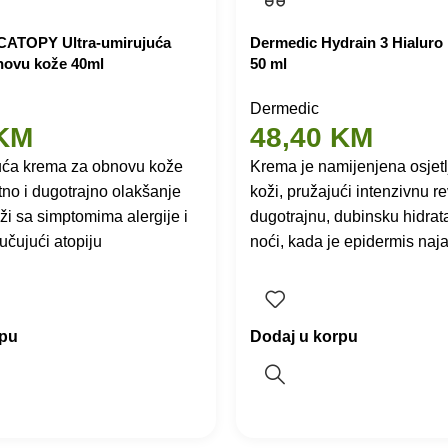
CATOPY Ultra-umirujuća
Dermedic Hydrain 3 Hialuro
novu kože 40ml
50 ml
Dermedic
KM
48,40
KM
juća krema za obnovu kože
Krema je namijenjena osjetlj
tno i dugotrajno olakšanje
koži, pružajući intenzivnu rev
ži sa simptomima alergije i
dugotrajnu, dubinsku hidrata
učujući atopiju
noći, kada je epidermis najak
rpu
Dodaj u korpu