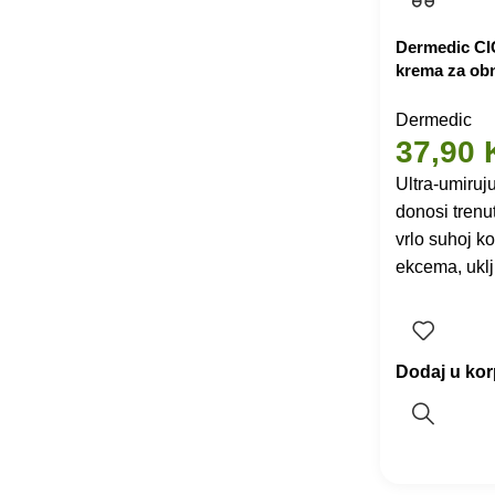
Dermedic CI
krema za ob
Dermedic
37,90
Ultra-umiru
donosi trenu
vrlo suhoj ko
ekcema, uklj
Dodaj u ko