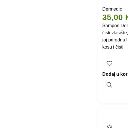
Dermedic
35,00
Šampon Derm
čisti vlasišt
joj prirodnu 
kosu i čisti
Dodaj u ko