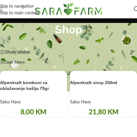
Skip to navigation
Skip to main content
Shop
Početna
/
Shop
Prikaz svih 2 rezultata
Show sidebar
Clear filters
Salus Haus
Alpenkraft bomboni za
Alpenkraft sirup 250ml
ublažavanje kašlja 75gr
Salus Haus
Salus Haus
8,00
KM
21,80
KM