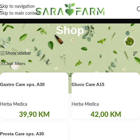
Skip to navigation
Skip to main content
Shop
Početna
/
Shop
Prikaz svih 3 rezultata
Show sidebar
Clear filters
Herba Medica
Gastro Care cps. A30
Gluco Care A15
Herba Medica
Herba Medica
39,90
KM
42,00
KM
Prosta Care cps. A30