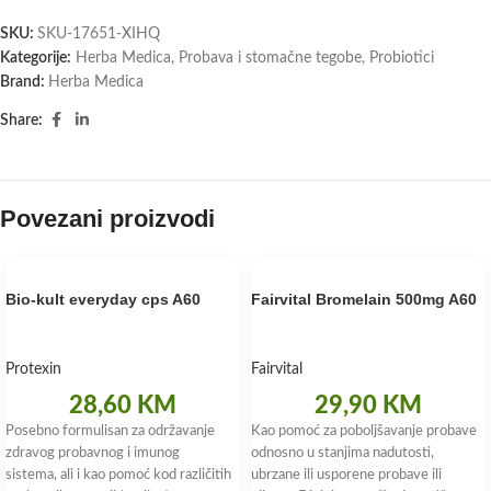
SKU:
SKU-17651-XIHQ
Kategorije:
Herba Medica
,
Probava i stomačne tegobe
,
Probiotici
Brand:
Herba Medica
Share:
Povezani proizvodi
Bio-kult everyday cps A60
Fairvital Bromelain 500mg A60
Protexin
Fairvital
28,60
KM
29,90
KM
Posebno formulisan za održavanje
Kao pomoć za poboljšavanje probave
zdravog probavnog i imunog
odnosno u stanjima nadutosti,
sistema, ali i kao pomoć kod različitih
ubrzane ili usporene probave ili