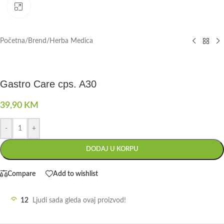
Click to enlarge
Početna
/
Brend
/
Herba Medica
Gastro Care cps. A30
39,90
KM
-
+
DODAJ U KORPU
Compare
Add to wishlist
12
Ljudi sada gleda ovaj proizvod!