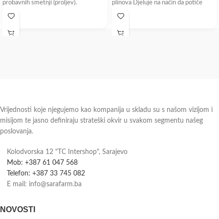
probavnih smetnji (proljev).
plinova Djeluje na način da potiče
Probiotički pripravak nove
Vrijednosti koje njegujemo kao kompanija u skladu su s našom vizijom i
misijom te jasno definiraju strateški okvir u svakom segmentu našeg
poslovanja.
Kolodvorska 12 "TC Intershop", Sarajevo
Mob: +387 61 047 568
Telefon: +387 33 745 082
E mail: info@sarafarm.ba
NOVOSTI