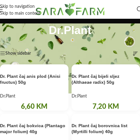
Skip to navigation
Skip to main content
Dr.Plant
Početna
/
Brend
/
Dr.Plant
Prikaz svih 8 rezultata
Show sidebar
Dr. Plant čaj anis plod (Anisi
Dr. Plant čaj bijeli sljez
fructus) 50g
(Althaeae radix) 50g
Dr.Plant
Dr.Plant
6,60
KM
7,20
KM
Dr. Plant čaj bokvica (Plantago
Dr. Plant čaj borovnica list
major folium) 40g
(Myrtilli folium) 40g