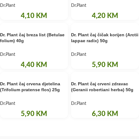
Dr.Plant
Dr.Plant
4,10
KM
4,20
KM
Dr. Plant čaj breza list (Betulae
Dr. Plant čaj čičak korijen (Arctii
folium) 40g
lappae radix) 50g
Dr.Plant
Dr.Plant
4,40
KM
5,90
KM
Dr. Plant čaj crvena djetelina
Dr. Plant čaj crveni zdravac
(Trifolium pratense flos) 25g
(Geranii robertiani herba) 50g
Dr.Plant
Dr.Plant
5,90
KM
6,30
KM