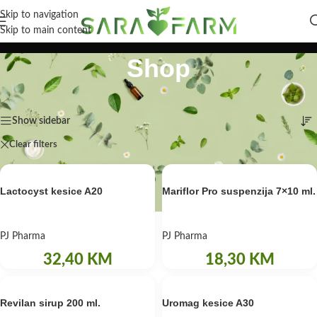
Skip to navigation
Skip to main content
Shop
Početna
/
Shop
Prikaz svih 4 rezultata
Show sidebar
Clear filters
PJ Pharma
Lactocyst kesice A20
Mariflor Pro suspenzija 7×10 ml.
PJ Pharma
PJ Pharma
32,40
KM
18,30
KM
Revilan sirup 200 ml.
Uromag kesice A30