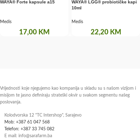
WAYA® Forte kapsule a15
WAYA® LGG® probiotičke kapi
10ml
Medis
Medis
17,00
KM
22,20
KM
Vrijednosti koje njegujemo kao kompanija u skladu su s našom vizijom i
misijom te jasno definiraju strateški okvir u svakom segmentu našeg
poslovanja.
Kolodvorska 12 "TC Intershop", Sarajevo
Mob: +387 61 047 568
Telefon: +387 33 745 082
E mail: info@sarafarm.ba