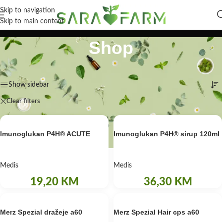
Skip to navigation
Skip to main content
Shop
Početna
/
Shop
Prikaz svih 10 rezultata
Show sidebar
Clear filters
Medis
Imunoglukan P4H® ACUTE
Imunoglukan P4H® sirup 120ml
Medis
Medis
19,20
KM
36,30
KM
Merz Spezial dražeje a60
Merz Spezial Hair cps a60