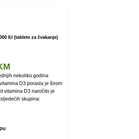
00 IU (tablete za žvakanje)
KM
dnjih nekoliko godina
vitamina D3 porasla je širom
cit vitamina D3 naročito je
 sljedećih skupina:
rpu