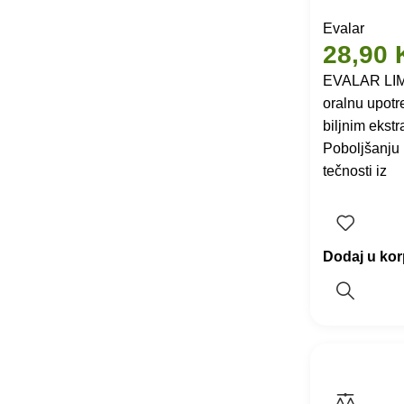
Evalar
28,90
EVALAR LIM
oralnu upotr
biljnim ekstr
Poboljšanju 
tečnosti iz
Dodaj u ko