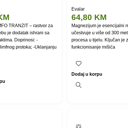
Evalar
KM
64,80
KM
FO TRANZIT – rastvor za
Magnezijum je esencijalni m
ebu je dodatak ishrani sa
učestvuje u više od 300 met
aktima. Doprinosi: -
procesa u tijelu. Ključan je
limfnog protoka; -Uklanjanju
funkcionisanje mišića
Dodaj u korpu
rpu