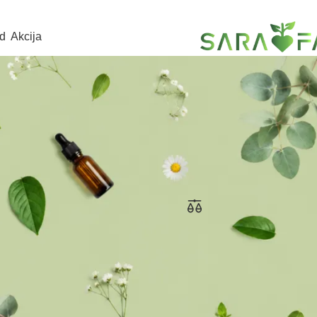
d
Akcija
d
/
Evalar
Show
A30
Endokrinol gel krema 50 ml.
Evalar
KM
23,20
KM