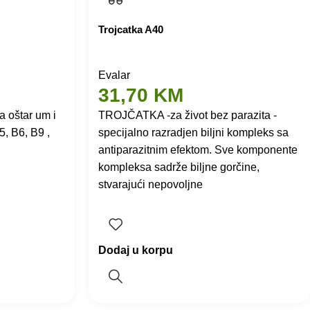
Trojcatka A40
Evalar
31,70
KM
 oštar um i
TROJČATKA -za život bez parazita -
5, B6, B9 ,
specijalno razradjen biljni kompleks sa
antiparazitnim efektom. Sve komponente
kompleksa sadrže biljne gorčine,
stvarajući nepovoljne
Dodaj u korpu