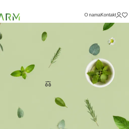
O nama
Kontakt
9
12
18
24
Indol forte (Brokula) A30
Evalar
38,70
KM