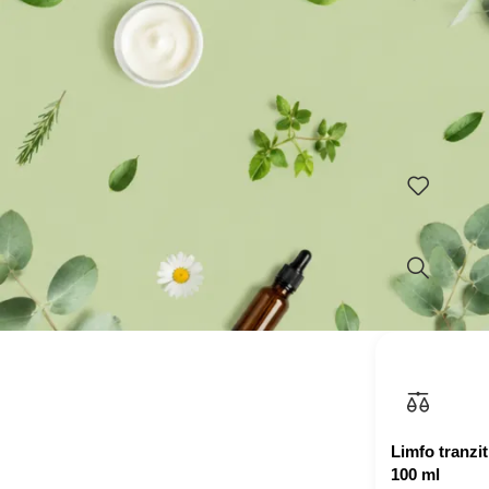
ENDOKRINOL 
Na zalihi
odrasle sa b
vitaminom E.
ćelija od oks
Pakovanje: 
Dodaj u ko
Limfo tranzit
100 ml