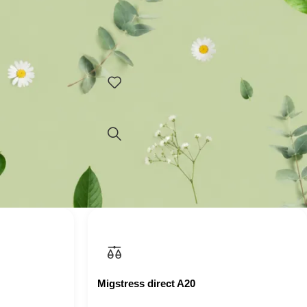
malizuje
Indol forte: – održava ravnotežu ženskih
 kod hipo i
polnih hormona – estrogena koji utiču na
em-gel iz
reproduktivno zdravlje žene – u stanju je
l-krema za
Dodaj u korpu
Migstress direct A20