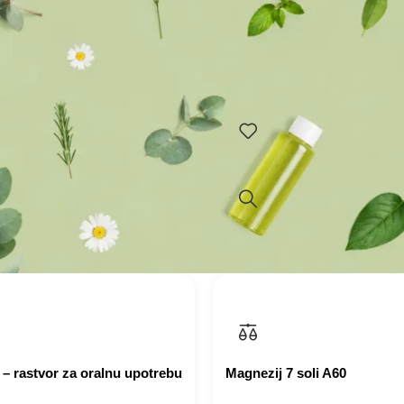
je dodatak ishrani za
ENDOKRINOL krem-gel nor
ijelom petoprsnicom i
nivo hormona štitne žlijezde
 Vitamin E doprinosi zaštiti
hiper tireoze. Endokrinol kr
idativnog stresa.
Evalara je nehormonska ge
30
Dodaj u korpu
rpu
 – rastvor za oralnu upotrebu
Magnezij 7 soli A60