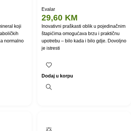
Evalar
29,60
KM
ineral koji
Inovativni praškasti oblik u pojedinačnim
aboličkih
štapićima omogućava brzu i praktičnu
 za normalno
upotrebu – bilo kada i bilo gdje. Dovoljno
je istresti
Dodaj u korpu