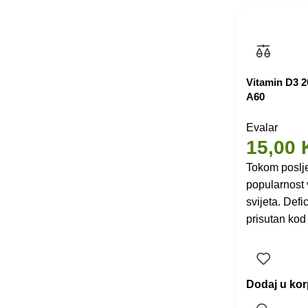
Vitamin D3 20
A60
Evalar
15,00
Tokom poslje
popularnost 
svijeta. Defi
prisutan kod
Dodaj u ko