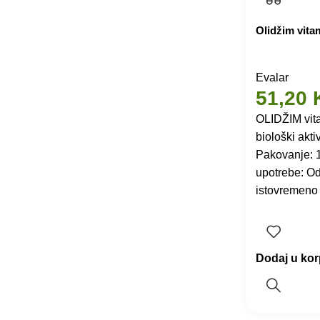
Olidžim vita
Evalar
51,20
OLIDŽIM vita
biološki akti
Pakovanje: 
upotrebe: Od
istovremeno
Dodaj u ko