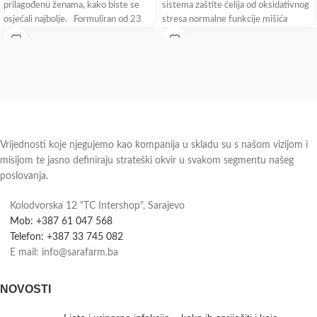
prilagođenu ženama, kako biste se
sistema zaštite ćelija od oksidativnog
osjećali najbolje. Formuliran od 23
stresa normalne funkcije mišića
ključna mikronutrijenta koji pomažu
Vrijednosti koje njegujemo kao kompanija u skladu su s našom vizijom i
misijom te jasno definiraju strateški okvir u svakom segmentu našeg
poslovanja.
Kolodvorska 12 "TC Intershop", Sarajevo
Mob: +387 61 047 568
Telefon: +387 33 745 082
E mail: info@sarafarm.ba
NOVOSTI