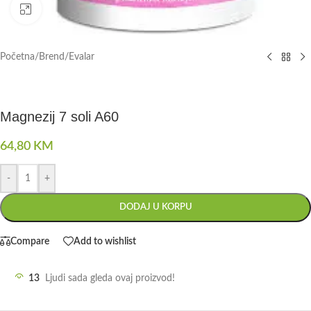
Click to enlarge
Početna
/
Brend
/
Evalar
Magnezij 7 soli A60
64,80
KM
-
+
DODAJ U KORPU
Compare
Add to wishlist
13
Ljudi sada gleda ovaj proizvod!