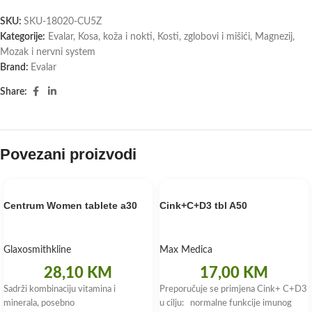
SKU:
SKU-18020-CU5Z
Kategorije:
Evalar
,
Kosa, koža i nokti
,
Kosti, zglobovi i mišići
,
Magnezij
,
Mozak i nervni system
Brand:
Evalar
Share:
Povezani proizvodi
Centrum Women tablete a30
Cink+C+D3 tbl A50
Glaxosmithkline
Max Medica
28,10
KM
17,00
KM
Sadrži kombinaciju vitamina i
Preporučuje se primjena Cink+ C+D3
minerala, posebno
u cilju: normalne funkcije imunog