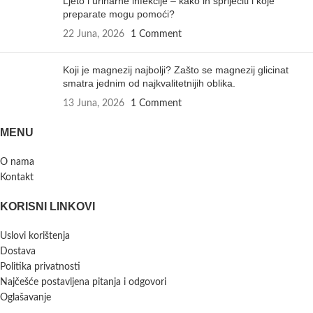
Ljeto i urinarne infekcije – kako ih spriječiti i koje
preparate mogu pomoći?
22 Juna, 2026
1 Comment
Koji je magnezij najbolji? Zašto se magnezij glicinat
smatra jednim od najkvalitetnijih oblika.
13 Juna, 2026
1 Comment
MENU
O nama
Kontakt
KORISNI LINKOVI
Uslovi korištenja
Dostava
Politika privatnosti
Najčešće postavljena pitanja i odgovori
Oglašavanje