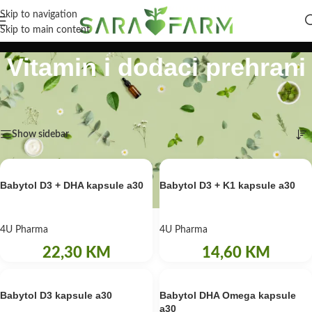
Skip to navigation
Skip to main content
Vitamin i dodaci prehrani
Početna
/
Bebe i djeca
/
Njega djeteta
/
Vitamin i dodaci prehrani
Prikaz 1–12 od 22 rezultata
Show sidebar
Babytol D3 + DHA kapsule a30
Babytol D3 + K1 kapsule a30
4U Pharma
4U Pharma
22,30
KM
14,60
KM
Babytol D3 kapsule a30
Babytol DHA Omega kapsule
a30