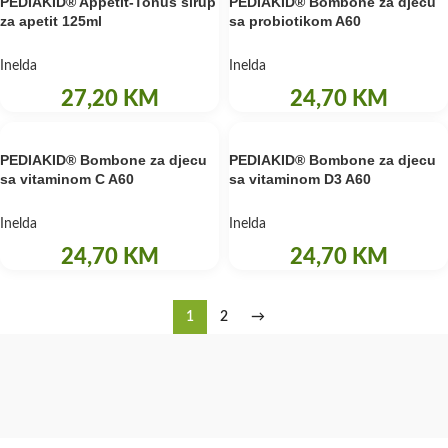
PEDIAKID® Appétit-Tonus sirup
PEDIAKID® Bombone za djecu
za apetit 125ml
sa probiotikom A60
Inelda
Inelda
27,20
KM
24,70
KM
PEDIAKID® Bombone za djecu
PEDIAKID® Bombone za djecu
sa vitaminom C A60
sa vitaminom D3 A60
Inelda
Inelda
24,70
KM
24,70
KM
1
2
→