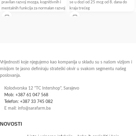
pravilan razvoj mozga, kognitivnih i
se u dozi od 25 mcg od 8. dana do
mentalnih funkcija za normalan razvoj
kraja trećeg
vida,
Vrijednosti koje njegujemo kao kompanija u skladu su s našom vizijom i
misijom te jasno definiraju strateški okvir u svakom segmentu našeg
poslovanja.
Kolodvorska 12 "TC Intershop", Sarajevo
Mob: +387 61 047 568
Telefon: +387 33 745 082
E mail: info@sarafarm.ba
NOVOSTI