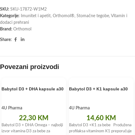
SKU:
SKU-17872-W1M2
Kategorije:
Imunitet i apetit
,
Orthomol®
,
Stomačne tegobe
,
Vitamin i
dodaci prehrani
Brand:
Orthomol
Share:
Povezani proizvodi
Babytol D3 + DHA kapsule a30
Babytol D3 + K1 kapsule a30
4U Pharma
4U Pharma
22,30
KM
14,60
KM
Babytol D3 + DHA Omega – najbolji
Babytol D3 +K1 za bebe Produžena
izvor vitamina D3 za bebe za
profilaksa vitaminom K1 preporučuje