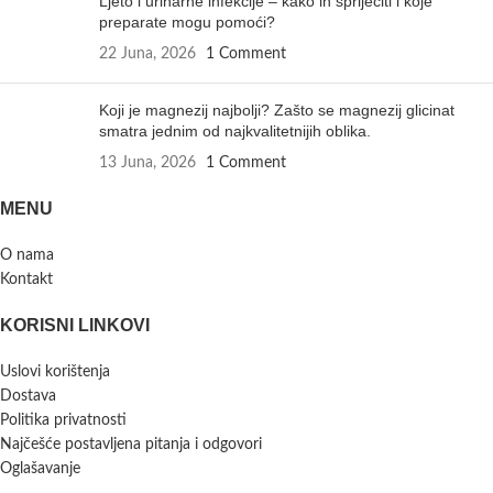
Ljeto i urinarne infekcije – kako ih spriječiti i koje
preparate mogu pomoći?
22 Juna, 2026
1 Comment
Koji je magnezij najbolji? Zašto se magnezij glicinat
smatra jednim od najkvalitetnijih oblika.
13 Juna, 2026
1 Comment
MENU
O nama
Kontakt
KORISNI LINKOVI
Uslovi korištenja
Dostava
Politika privatnosti
Najčešće postavljena pitanja i odgovori
Oglašavanje