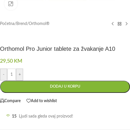
Click to enlarge
Početna
/
Brend
/
Orthomol®
Orthomol Pro Junior tablete za žvakanje A10
29,50
KM
-
+
DODAJ U KORPU
Compare
Add to wishlist
15
Ljudi sada gleda ovaj proizvod!