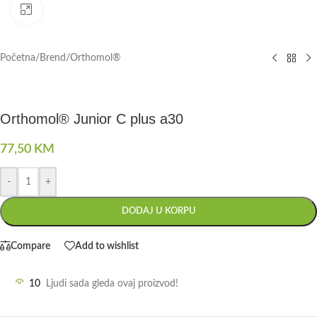
Click to enlarge
Početna
/
Brend
/
Orthomol®
Orthomol® Junior C plus a30
77,50
KM
-
+
DODAJ U KORPU
Compare
Add to wishlist
10
Ljudi sada gleda ovaj proizvod!