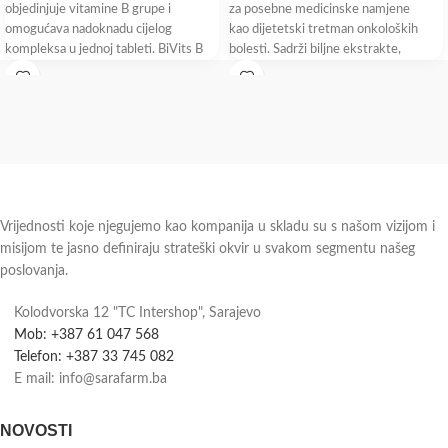
objedinjuje vitamine B grupe i
za posebne medicinske namjene
omogućava nadoknadu cijelog
kao dijetetski tretman onkoloških
kompleksa u jednoj tableti. BiVits B
bolesti. Sadrži biljne ekstrakte,
complex sadrži aktivni oblik folne
omega-3masne kiseline, vitamin A,
kiseline koji
riboflavin, vitamin
Vrijednosti koje njegujemo kao kompanija u skladu su s našom vizijom i
misijom te jasno definiraju strateški okvir u svakom segmentu našeg
poslovanja.
Kolodvorska 12 "TC Intershop", Sarajevo
Mob: +387 61 047 568
Telefon: +387 33 745 082
E mail: info@sarafarm.ba
NOVOSTI