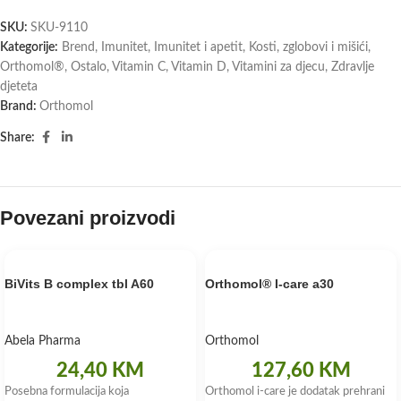
SKU:
SKU-9110
Kategorije:
Brend
,
Imunitet
,
Imunitet i apetit
,
Kosti, zglobovi i mišići
,
Orthomol®
,
Ostalo
,
Vitamin C
,
Vitamin D
,
Vitamini za djecu
,
Zdravlje
djeteta
Brand:
Orthomol
Share:
Povezani proizvodi
BiVits B complex tbl A60
Orthomol® I-care a30
Abela Pharma
Orthomol
24,40
KM
127,60
KM
Posebna formulacija koja
Orthomol i-care je dodatak prehrani