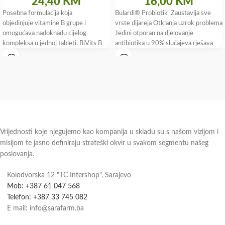
24,40
KM
16,00
KM
Posebna formulacija koja
Bulardi® Probiotik Zaustavlja sve
objedinjuje vitamine B grupe i
vrste dijareja Otklanja uzrok problema
omogućava nadoknadu cijelog
Jedini otporan na djelovanje
kompleksa u jednoj tableti. BiVits B
antibiotika u 90% slučajeva rješava
complex sadrži aktivni oblik folne
putnu dijareju Bulardi®
kiseline koji
Vrijednosti koje njegujemo kao kompanija u skladu su s našom vizijom i
misijom te jasno definiraju strateški okvir u svakom segmentu našeg
poslovanja.
Kolodvorska 12 "TC Intershop", Sarajevo
Mob: +387 61 047 568
Telefon: +387 33 745 082
E mail: info@sarafarm.ba