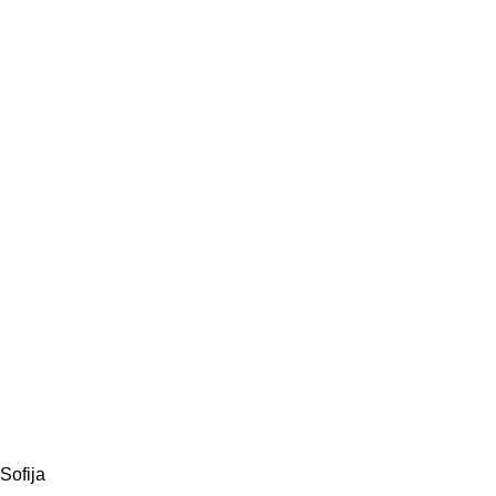
Sofija