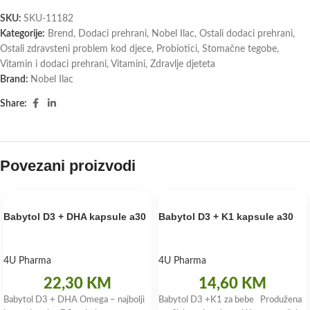
SKU:
SKU-11182
Kategorije:
Brend
,
Dodaci prehrani
,
Nobel Ilac
,
Ostali dodaci prehrani
,
Ostali zdravsteni problem kod djece
,
Probiotici
,
Stomačne tegobe
,
Vitamin i dodaci prehrani
,
Vitamini
,
Zdravlje djeteta
Brand:
Nobel Ilac
Share:
Povezani proizvodi
Babytol D3 + DHA kapsule a30
Babytol D3 + K1 kapsule a30
4U Pharma
4U Pharma
22,30
KM
14,60
KM
Babytol D3 + DHA Omega – najbolji
Babytol D3 +K1 za bebe Produžena