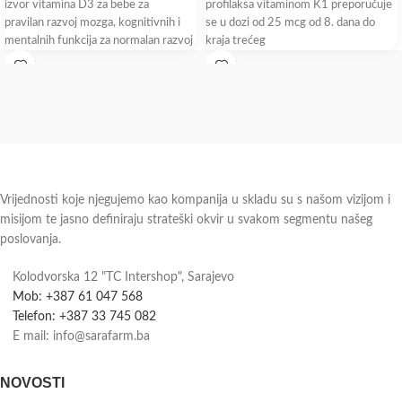
izvor vitamina D3 za bebe za
profilaksa vitaminom K1 preporučuje
pravilan razvoj mozga, kognitivnih i
se u dozi od 25 mcg od 8. dana do
mentalnih funkcija za normalan razvoj
kraja trećeg
vida,
Vrijednosti koje njegujemo kao kompanija u skladu su s našom vizijom i
misijom te jasno definiraju strateški okvir u svakom segmentu našeg
poslovanja.
Kolodvorska 12 "TC Intershop", Sarajevo
Mob: +387 61 047 568
Telefon: +387 33 745 082
E mail: info@sarafarm.ba
NOVOSTI