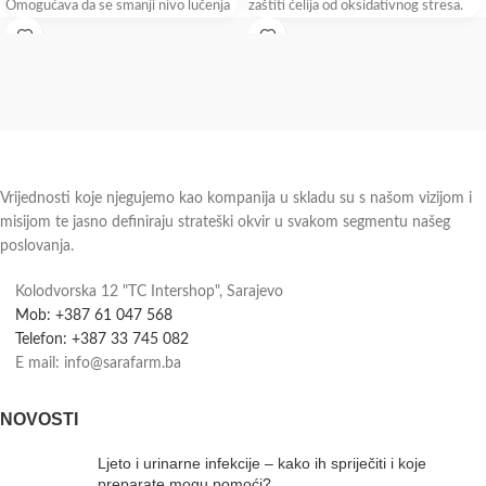
Omogućava da se smanji nivo lučenja
zaštiti ćelija od oksidativnog stresa.
Pakovanje: 30
Vrijednosti koje njegujemo kao kompanija u skladu su s našom vizijom i
misijom te jasno definiraju strateški okvir u svakom segmentu našeg
poslovanja.
Kolodvorska 12 "TC Intershop", Sarajevo
Mob: +387 61 047 568
Telefon: +387 33 745 082
E mail: info@sarafarm.ba
NOVOSTI
Ljeto i urinarne infekcije – kako ih spriječiti i koje
preparate mogu pomoći?