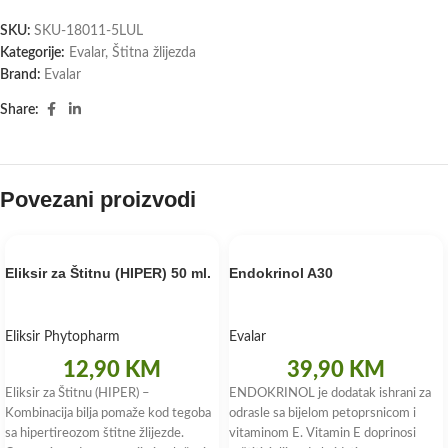
SKU:
SKU-18011-5LUL
Kategorije:
Evalar
,
Štitna žlijezda
Brand:
Evalar
Share:
Povezani proizvodi
Eliksir za Štitnu (HIPER) 50 ml.
Endokrinol A30
Eliksir Phytopharm
Evalar
12,90
KM
39,90
KM
Eliksir za Štitnu (HIPER) –
ENDOKRINOL je dodatak ishrani za
Kombinacija bilja pomaže kod tegoba
odrasle sa bijelom petoprsnicom i
sa hipertireozom štitne žlijezde.
vitaminom E. Vitamin E doprinosi