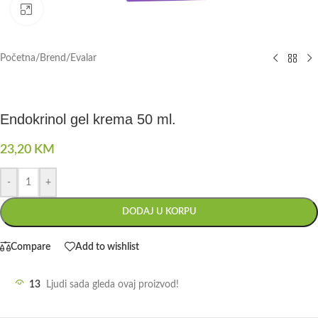
Click to enlarge
Početna
/
Brend
/
Evalar
Endokrinol gel krema 50 ml.
23,20
KM
-
+
DODAJ U KORPU
Compare
Add to wishlist
13
Ljudi sada gleda ovaj proizvod!