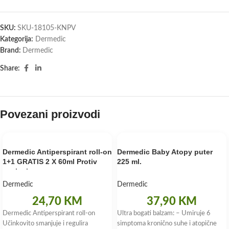
SKU:
SKU-18105-KNPV
Kategorija:
Dermedic
Brand:
Dermedic
Share:
Povezani proizvodi
Dermedic Antiperspirant roll-on
Dermedic Baby Atopy puter
1+1 GRATIS 2 X 60ml Protiv
225 ml.
znojenja
Dermedic
Dermedic
24,70
KM
37,90
KM
Dermedic Antiperspirant roll-on
Ultra bogati balzam: – Umiruje 6
Učinkovito smanjuje i regulira
simptoma kronično suhe i atopične