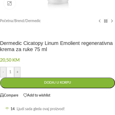
Click to enlarge
Početna
/
Brend
/
Dermedic
Dermedic Cicatopy Linum Emolient regenerativna
krema za ruke 75 ml
20,50
KM
-
+
DODAJ U KORPU
Compare
Add to wishlist
14
Ljudi sada gleda ovaj proizvod!