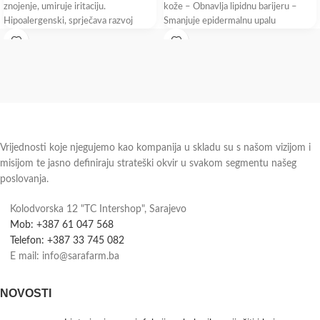
znojenje, umiruje iritaciju.
kože – Obnavlja lipidnu barijeru –
Hipoalergenski, sprječava razvoj
Smanjuje epidermalnu upalu
mikroorganizama koji su odgovorni za
neugodne mirise.
Vrijednosti koje njegujemo kao kompanija u skladu su s našom vizijom i
misijom te jasno definiraju strateški okvir u svakom segmentu našeg
poslovanja.
Kolodvorska 12 "TC Intershop", Sarajevo
Mob: +387 61 047 568
Telefon: +387 33 745 082
E mail: info@sarafarm.ba
NOVOSTI