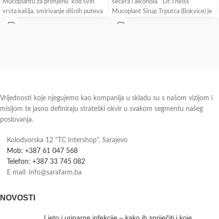
Mucoplantu za primjenu kod svih
šećera i alkohola. Dr.Theiss
vrsta kašlja, smirivanje dišnih puteva
Mucoplant Sirup Trputca (Bokvice) je
dodatak ishrani
Vrijednosti koje njegujemo kao kompanija u skladu su s našom vizijom i
misijom te jasno definiraju strateški okvir u svakom segmentu našeg
poslovanja.
Kolodvorska 12 "TC Intershop", Sarajevo
Mob: +387 61 047 568
Telefon: +387 33 745 082
E mail: info@sarafarm.ba
NOVOSTI
Ljeto i urinarne infekcije – kako ih spriječiti i koje