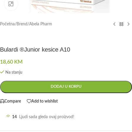
Click to enlarge
Početna
/
Brend
/
Abela Pharm
Bulardi ®Junior kesice A10
18,60
KM
Na stanju
DODAJ U KORPU
Compare
Add to wishlist
14
Ljudi sada gleda ovaj proizvod!