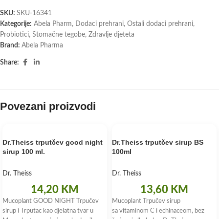
SKU:
SKU-16341
Kategorije:
Abela Pharm
,
Dodaci prehrani
,
Ostali dodaci prehrani
,
Probiotici
,
Stomačne tegobe
,
Zdravlje djeteta
Brand:
Abela Pharma
Share:
Povezani proizvodi
Dr.Theiss trputčev good night
Dr.Theiss trputčev sirup BS
sirup 100 ml.
100ml
Dr. Theiss
Dr. Theiss
14,20
KM
13,60
KM
Mucoplant GOOD NIGHT Trpučev
Mucoplant Trpučev sirup
sirup i Trputac kao djelatna tvar u
sa vitaminom C i echinaceom, bez