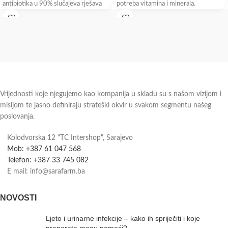
antibiotika u 90% slučajeva rješava
potreba vitamina i minerala.
putnu dijareju Bulardi®
Pakovanje: 100 tableta
Vrijednosti koje njegujemo kao kompanija u skladu su s našom vizijom i
misijom te jasno definiraju strateški okvir u svakom segmentu našeg
poslovanja.
Kolodvorska 12 "TC Intershop", Sarajevo
Mob: +387 61 047 568
Telefon: +387 33 745 082
E mail: info@sarafarm.ba
NOVOSTI
Ljeto i urinarne infekcije – kako ih spriječiti i koje
preparate mogu pomoći?