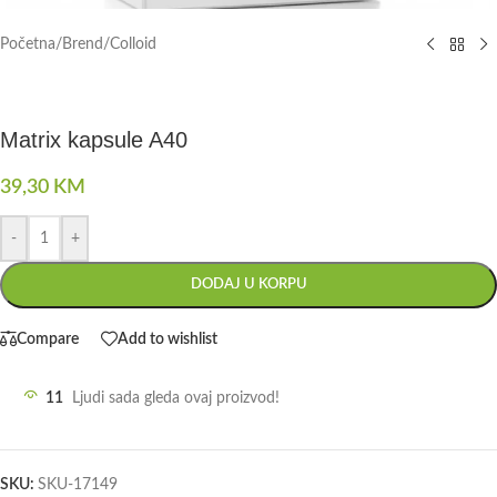
Početna
/
Brend
/
Colloid
Matrix kapsule A40
39,30
KM
-
+
DODAJ U KORPU
Compare
Add to wishlist
11
Ljudi sada gleda ovaj proizvod!
SKU:
SKU-17149