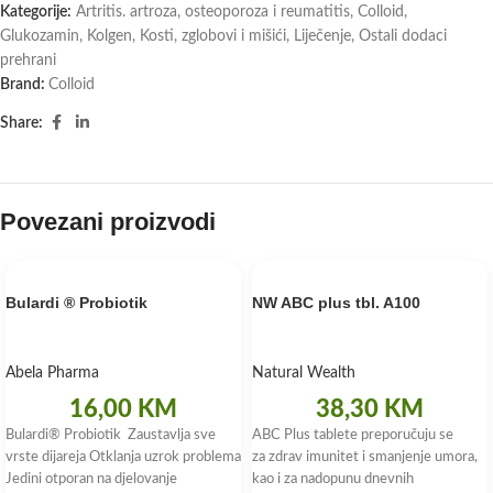
Kategorije:
Artritis. artroza, osteoporoza i reumatitis
,
Colloid
,
Glukozamin
,
Kolgen
,
Kosti, zglobovi i mišići
,
Liječenje
,
Ostali dodaci
prehrani
Brand:
Colloid
Share:
Povezani proizvodi
Bulardi ® Probiotik
NW ABC plus tbl. A100
Abela Pharma
Natural Wealth
16,00
KM
38,30
KM
Bulardi® Probiotik Zaustavlja sve
ABC Plus tablete preporučuju se
vrste dijareja Otklanja uzrok problema
za zdrav imunitet i smanjenje umora,
Jedini otporan na djelovanje
kao i za nadopunu dnevnih