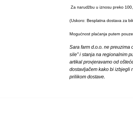
Za narudžbu u iznosu preko 10
(Uskoro: Besplatna dostava za bil
Mogućnost plaćanja putem pouzeća
Sara farm d.o.o. ne preuzima o
sile” i stanja na regionalnim 
artikal provjeravamo od ošteć
dostavljačem kako bi izbjegli
prilikom dostave.