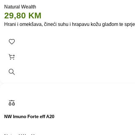
Natural Wealth
29,80
KM
Hrani i omekšava, čineći suhu i hrapavu kožu glađom te sprj
NW Imuno Forte eff A20