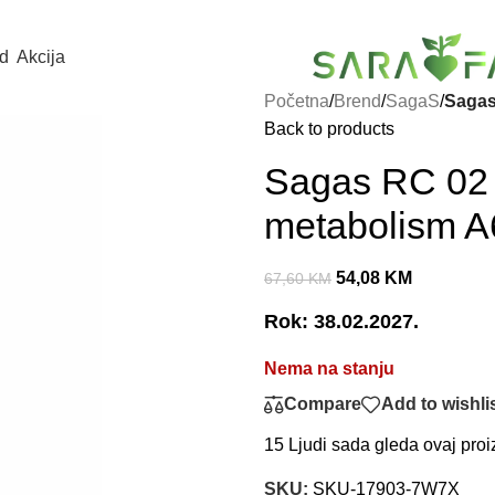
d
Akcija
Početna
/
Brend
/
SagaS
/
Sagas
Back to products
Sagas RC 02
metabolism A
54,08
KM
67,60
KM
Rok: 38.02.2027.
Nema na stanju
Compare
Add to wishli
15
Ljudi sada gleda ovaj proi
SKU:
SKU-17903-7W7X