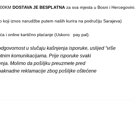
0,00KM
DOSTAVA JE BESPLATNA
za sva mjesta u Bosni i Hercegovini.
o koji iznos narudžbe putem naših kurira na područiju Sarajeva)
 i online kartično plaćanje (Uskoro: pay pal).
dgovornost u slučaju kašnjenja isporuke, uslijed “više
putnim komunikacijama. Prije isporuke svaki
enja. Molimo da pošiljku preuzmete pred
 naknadne reklamacije zbog pošiljke oštećene