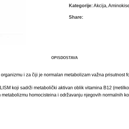
Kategorije:
Akcija
,
Aminokise
Share:
OPIS
DOSTAVA
rganizmu i za čiji je normalan metabolizam važna prisutnost fo
adrži metabolički aktivan oblik vitamina B12 (metilkobalami
m metabolizmu homocisteina i održavanju njegovih normalnih ko