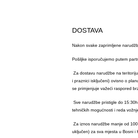
DOSTAVA
Nakon svake zaprimljene narudžbe
Pošiljke isporučujemo putem part
Za dostavu narudžbe na teritorij
i praznici isključeni) ovisno o pl
se primjenjuje važeći raspored br
Sve narudžbe pristigle do 15:30h
tehničkih mogućnosti i reda vožnj
Za iznos narudžbe manje od 100,
uključen) za sva mjesta u Bosni i 