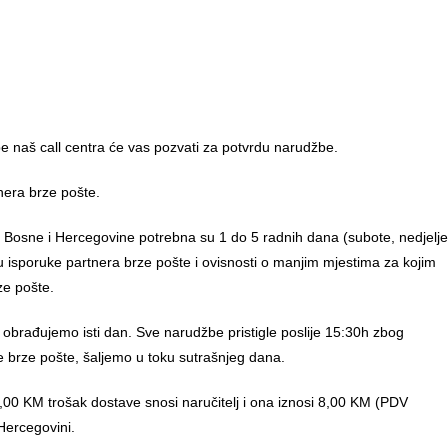
 naš call centra će vas pozvati za potvrdu narudžbe.
nera brze pošte.
u Bosne i Hercegovine potrebna su 1 do 5 radnih dana (subote, nedjelje
anu isporuke partnera brze pošte i ovisnosti o manjim mjestima za kojim
ze pošte.
 obrađujemo isti dan. Sve narudžbe pristigle poslije 15:30h zbog
e brze pošte, šaljemo u toku sutrašnjeg dana.
00 KM trošak dostave snosi naručitelj i ona iznosi 8,00 KM (PDV
Hercegovini.