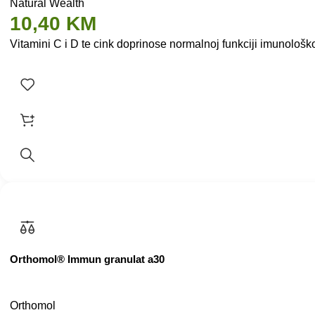
Natural Wealth
10,40
KM
Vitamini C i D te cink doprinose normalnoj funkciji imunolo
Orthomol® Immun granulat a30
Orthomol