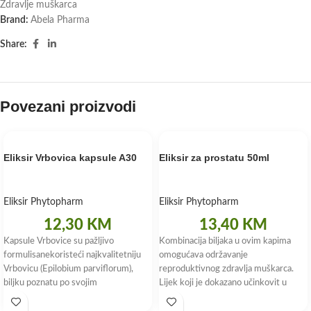
Zdravlje muškarca
Brand:
Abela Pharma
Share:
Povezani proizvodi
Eliksir Vrbovica kapsule A30
Eliksir za prostatu 50ml
Eliksir Phytopharm
Eliksir Phytopharm
12,30
KM
13,40
KM
Kapsule Vrbovice su pažljivo
Kombinacija biljaka u ovim kapima
formulisanekoristeći najkvalitetniju
omogućava održavanje
Vrbovicu (Epilobium parviflorum),
reproduktivnog zdravlja muškarca.
biljku poznatu po svojim
Lijek koji je dokazano učinkovit u
mnogobrojnim zdravstvenim
liječenju blagih i umjerenih
benefitima. Svaka kapsula sadrži 500