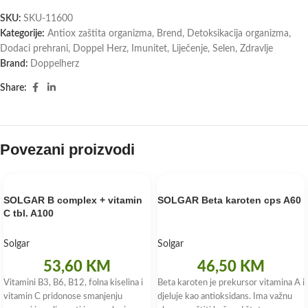
SKU:
SKU-11600
Kategorije:
Antiox zaštita organizma
,
Brend
,
Detoksikacija organizma
,
Dodaci prehrani
,
Doppel Herz
,
Imunitet
,
Liječenje
,
Selen
,
Zdravlje
Brand:
Doppelherz
Share:
Povezani proizvodi
SOLGAR B complex + vitamin
SOLGAR Beta karoten cps A60
C tbl. A100
Solgar
Solgar
53,60
KM
46,50
KM
Vitamini B3, B6, B12, folna kiselina i
Beta karoten je prekursor vitamina A i
vitamin C pridonose smanjenju
djeluje kao antioksidans. Ima važnu