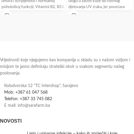
umora i iscrpljenosti i normalnoj
ulogu u zaštiti kože od štetnog
psihološkoj funkciji. Vitamini B2, B3 i
djelovanja UV zraka, jer povećava
biotin pridonose
Vrijednosti koje njegujemo kao kompanija u skladu su s našom vizijom i
misijom te jasno definiraju strateški okvir u svakom segmentu našeg
poslovanja.
Kolodvorska 12 "TC Intershop", Sarajevo
Mob: +387 61 047 568
Telefon: +387 33 745 082
E mail: info@sarafarm.ba
NOVOSTI
Ljeto i urinarne infekcije – kako ih spriječiti i koje