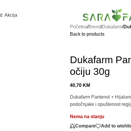
d
Akcija
Početna
/
Brend
/
Dukafarm
/
Duk
Back to products
Dukafarm Pant
očiju 30g
40,70
KM
Dukafarm Pantenol + Hijaluron
podočnjake i opuštenost regij
Nema na stanju
Compare
Add to wishli