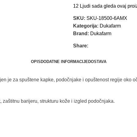
12
Ljudi sada gleda ovaj proi
SKU:
SKU-18500-6AMX
Kategorija:
Dukafarm
Brand:
Dukafarm
Share:
OPIS
DODATNE INFORMACIJE
DOSTAVA
jen je za spuštene kapke, podočnjake i opuštenost regije oko oč
zaštitnu barijeru, strukturu kože i izgled podočnjaka.