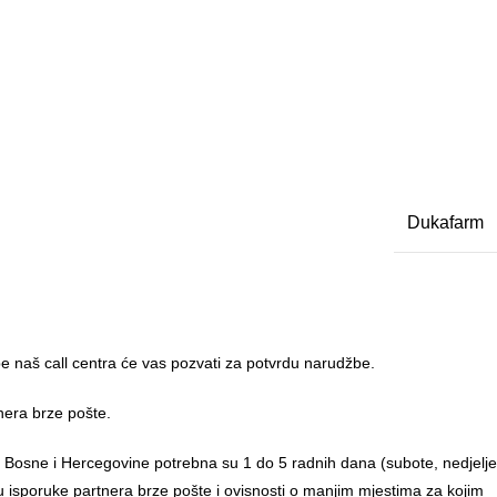
Dukafarm
 naš call centra će vas pozvati za potvrdu narudžbe.
nera brze pošte.
u Bosne i Hercegovine potrebna su 1 do 5 radnih dana (subote, nedjelje
anu isporuke partnera brze pošte i ovisnosti o manjim mjestima za kojim