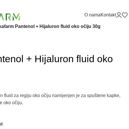
O nama
Kontakt
afarm Pantenol + Hijaluron fluid oko očiju 30g
enol + Hijaluron fluid oko
 fluid za regiju oko očiju namijenjen je za spuštene kapke,
e oko očiju.
st