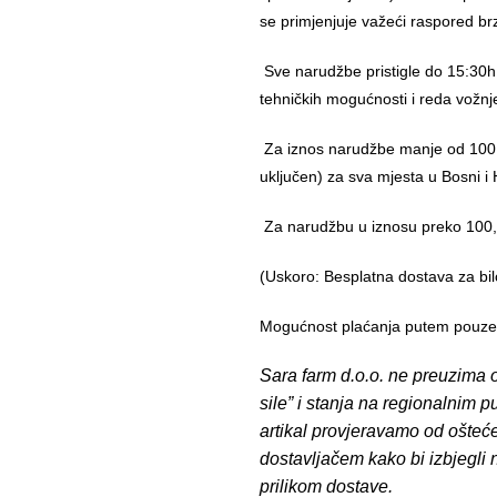
se primjenjuje važeći raspored br
Sve narudžbe pristigle do 15:30h
tehničkih mogućnosti i reda vožnj
Za iznos narudžbe manje od 100,
uključen) za sva mjesta u Bosni i 
Za narudžbu u iznosu preko 10
(Uskoro: Besplatna dostava za bil
Mogućnost plaćanja putem pouzeća
Sara farm d.o.o. ne preuzima o
sile” i stanja na regionalnim 
artikal provjeravamo od ošteć
dostavljačem kako bi izbjegli
prilikom dostave.