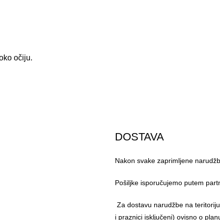
oko očiju.
DOSTAVA
Nakon svake zaprimljene narudžbe
Pošiljke isporučujemo putem part
Za dostavu narudžbe na teritorij
i praznici isključeni) ovisno o pl