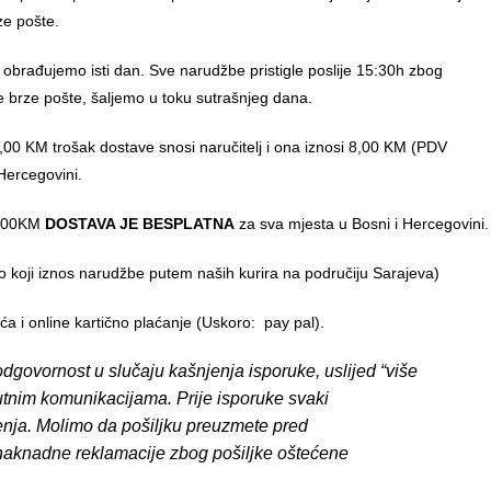
ze pošte.
 obrađujemo isti dan. Sve narudžbe pristigle poslije 15:30h zbog
e brze pošte, šaljemo u toku sutrašnjeg dana.
00 KM trošak dostave snosi naručitelj i ona iznosi 8,00 KM (PDV
Hercegovini.
0,00KM
DOSTAVA JE BESPLATNA
za sva mjesta u Bosni i Hercegovini.
o koji iznos narudžbe putem naših kurira na područiju Sarajeva)
 i online kartično plaćanje (Uskoro: pay pal).
dgovornost u slučaju kašnjenja isporuke, uslijed “više
putnim komunikacijama. Prije isporuke svaki
enja. Molimo da pošiljku preuzmete pred
 naknadne reklamacije zbog pošiljke oštećene