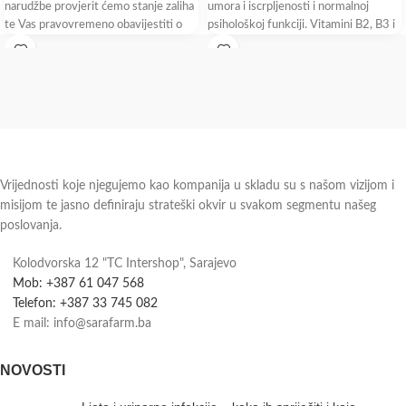
narudžbe provjerit ćemo stanje zaliha
umora i iscrpljenosti i normalnoj
te Vas pravovremeno obavijestiti o
psihološkoj funkciji. Vitamini B2, B3 i
dostupnosti i roku isporuke.
biotin pridonose
Vrijednosti koje njegujemo kao kompanija u skladu su s našom vizijom i
misijom te jasno definiraju strateški okvir u svakom segmentu našeg
poslovanja.
Kolodvorska 12 "TC Intershop", Sarajevo
Mob: +387 61 047 568
Telefon: +387 33 745 082
E mail: info@sarafarm.ba
NOVOSTI