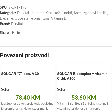
SKU:
SKU-17198
Kategorije:
Fairvital
,
Imunitet
,
Kosa, koža i nokti
,
Kosti, zglobovi i mišići
,
Liječenje
,
Opće stanje organizma
,
Vitamin D
Brand:
Fairvital
Share:
Povezani proizvodi
SOLGAR “7” cps. A 30
SOLGAR B complex + vitamin
C tbl. A100
Solgar
Solgar
78,40
KM
53,60
KM
Dostupnost ovog proizvoda podložna
Vitamini B3, B6, B12, folna kiselina i
je promjenama. Nakon zaprimanja
vitamin C pridonose smanjenju