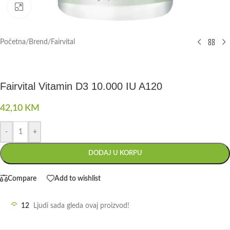
Click to enlarge
Početna
/
Brend
/
Fairvital
Fairvital Vitamin D3 10.000 IU A120
42,10
KM
-
+
DODAJ U KORPU
Compare
Add to wishlist
12
Ljudi sada gleda ovaj proizvod!