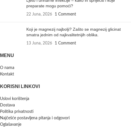
Ljeto i urinarne infekcije – kako ih spriječiti i koje
preparate mogu pomoći?
22 Juna, 2026
1 Comment
Koji je magnezij najbolji? Zašto se magnezij glicinat
smatra jednim od najkvalitetnijih oblika.
13 Juna, 2026
1 Comment
MENU
O nama
Kontakt
KORISNI LINKOVI
Uslovi korištenja
Dostava
Politika privatnosti
Najčešće postavljena pitanja i odgovori
Oglašavanje