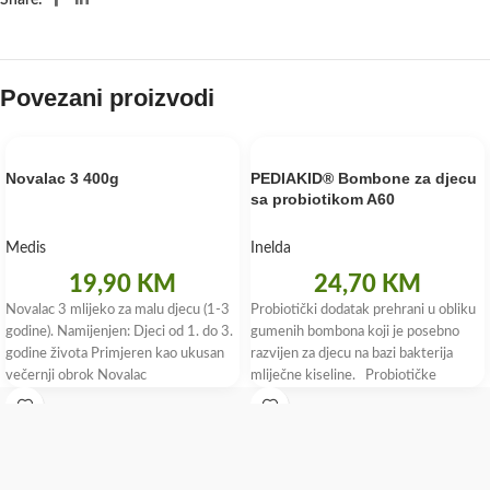
Share:
Povezani proizvodi
Novalac 3 400g
PEDIAKID® Bombone za djecu
sa probiotikom A60
Medis
Inelda
19,90
KM
24,70
KM
Novalac 3 mlijeko za malu djecu (1-3
Probiotički dodatak prehrani u obliku
godine). Namijenjen: Djeci od 1. do 3.
gumenih bombona koji je posebno
godine života Primjeren kao ukusan
razvijen za djecu na bazi bakterija
večernji obrok Novalac
mliječne kiseline. Probiotičke