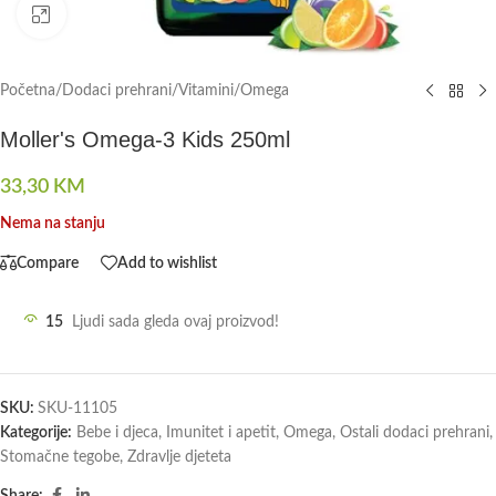
Click to enlarge
Početna
/
Dodaci prehrani
/
Vitamini
/
Omega
Moller's Omega-3 Kids 250ml
33,30
KM
Nema na stanju
Compare
Add to wishlist
15
Ljudi sada gleda ovaj proizvod!
SKU:
SKU-11105
Kategorije:
Bebe i djeca
,
Imunitet i apetit
,
Omega
,
Ostali dodaci prehrani
,
Stomačne tegobe
,
Zdravlje djeteta