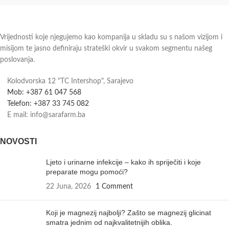
Vrijednosti koje njegujemo kao kompanija u skladu su s našom vizijom i
misijom te jasno definiraju strateški okvir u svakom segmentu našeg
poslovanja.
Kolodvorska 12 "TC Intershop", Sarajevo
Mob: +387 61 047 568
Telefon: +387 33 745 082
E mail: info@sarafarm.ba
NOVOSTI
Ljeto i urinarne infekcije – kako ih spriječiti i koje
preparate mogu pomoći?
22 Juna, 2026
1 Comment
Koji je magnezij najbolji? Zašto se magnezij glicinat
smatra jednim od najkvalitetnijih oblika.