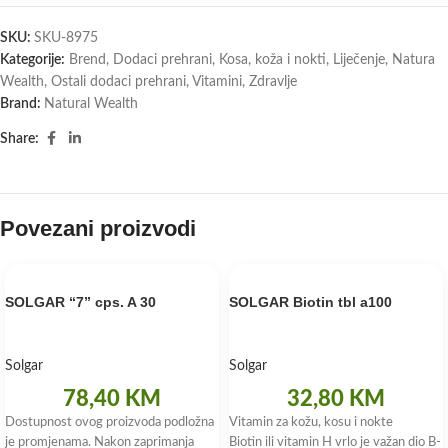
SKU:
SKU-8975
Kategorije:
Brend
,
Dodaci prehrani
,
Kosa, koža i nokti
,
Liječenje
,
Natura
Wealth
,
Ostali dodaci prehrani
,
Vitamini
,
Zdravlje
Brand:
Natural Wealth
Share:
Povezani proizvodi
SOLGAR “7” cps. A 30
SOLGAR Biotin tbl a100
Solgar
Solgar
78,40
KM
32,80
KM
Dostupnost ovog proizvoda podložna
Vitamin za kožu, kosu i nokte
je promjenama. Nakon zaprimanja
Biotin ili vitamin H vrlo je važan dio B-