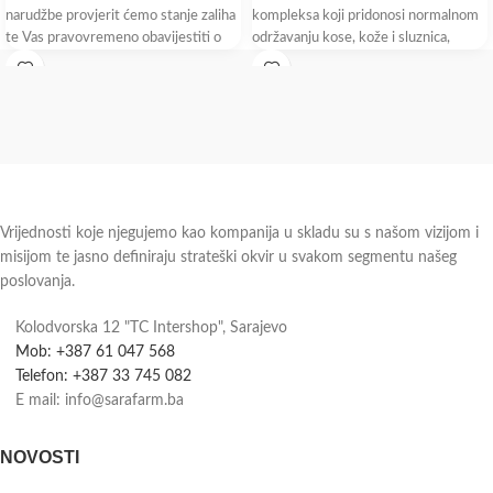
narudžbe provjerit ćemo stanje zaliha
kompleksa koji pridonosi normalnom
te Vas pravovremeno obavijestiti o
održavanju kose, kože i sluznica,
dostupnosti i roku isporuke.
normalnom funkcioniranju živčanog
sistema i normalnoj psihološkoj
funkciji.
Vrijednosti koje njegujemo kao kompanija u skladu su s našom vizijom i
misijom te jasno definiraju strateški okvir u svakom segmentu našeg
poslovanja.
Kolodvorska 12 "TC Intershop", Sarajevo
Mob: +387 61 047 568
Telefon: +387 33 745 082
E mail: info@sarafarm.ba
NOVOSTI