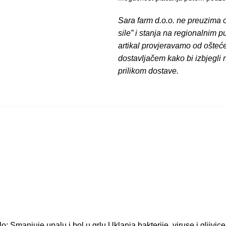
Sara farm d.o.o. ne preuzima o
sile” i stanja na regionalnim 
artikal provjeravamo od ošteć
dostavljačem kako bi izbjegli
prilikom dostave.
 Smanjuje upalu i bol u grlu Uklanja bakterije, viruse i gljivice