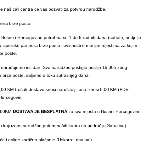
 naš call centra će vas pozvati za potvrdu narudžbe.
nera brze pošte.
u Bosne i Hercegovine potrebna su 1 do 5 radnih dana (subote, nedjelje
anu isporuke partnera brze pošte i ovisnosti o manjim mjestima za kojim
ze pošte.
 obrađujemo isti dan. Sve narudžbe pristigle poslije 15:30h zbog
e brze pošte, šaljemo u toku sutrašnjeg dana.
00 KM trošak dostave snosi naručitelj i ona iznosi 8,00 KM (PDV
Hercegovini.
0,00KM
DOSTAVA JE BESPLATNA
za sva mjesta u Bosni i Hercegovini.
o koji iznos narudžbe putem naših kurira na područiju Sarajeva)
 i online kartično plaćanje (Uskoro: pay pal).