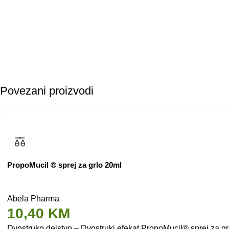
Povezani proizvodi
PropoMucil ® sprej za grlo 20ml
Abela Pharma
10,40
KM
Dvostruko dejstvo – Dvostruki efekat PropoMucil® sprej za grlo: