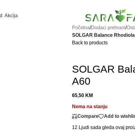
d
Akcija
Početna
/
Dodaci prehrani
/
Ost
SOLGAR Balance Rhodiola
Back to products
SOLGAR Bala
A60
65,50
KM
Nema na stanju
Compare
Add to wishli
12
Ljudi sada gleda ovaj proi