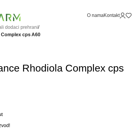
O nama
Kontakt
ali dodaci prehrani
/
 Complex cps A60
nce Rhodiola Complex cps
st
zvod!