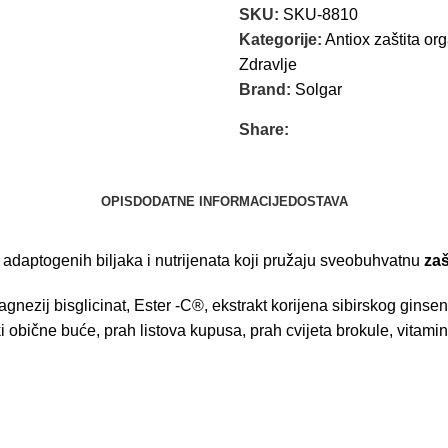
SKU:
SKU-8810
Kategorije:
Antiox zaštita o
Zdravlje
Brand:
Solgar
Share:
OPIS
DODATNE INFORMACIJE
DOSTAVA
daptogenih biljaka i nutrijenata koji pružaju sveobuhvatnu
zaš
nezij bisglicinat, Ester -C®, ekstrakt korijena sibirskog ginsenga
i obične buće, prah listova kupusa, prah cvijeta brokule, vitamin 