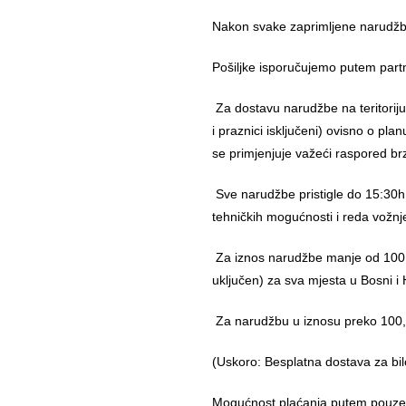
Nakon svake zaprimljene narudžbe
Pošiljke isporučujemo putem part
Za dostavu narudžbe na teritorij
i praznici isključeni) ovisno o pl
se primjenjuje važeći raspored br
Sve narudžbe pristigle do 15:30h
tehničkih mogućnosti i reda vožnj
Za iznos narudžbe manje od 100,
uključen) za sva mjesta u Bosni i 
Za narudžbu u iznosu preko 10
(Uskoro: Besplatna dostava za bil
Mogućnost plaćanja putem pouzeća