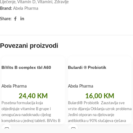
Liječenje
,
Vitamin D
,
Vitamini
,
Zdravlje
Brand:
Abela Pharma
Share:
Povezani proizvodi
BiVits B complex tbl A60
Bulardi ® Probiotik
Abela Pharma
Abela Pharma
24,40
KM
16,00
KM
Posebna formulacija koja
Bulardi® Probiotik Zaustavlja sve
objedinjuje vitamine B grupe i
vrste dijareja Otklanja uzrok problema
omogućava nadoknadu cijelog
Jedini otporan na djelovanje
kompleksa u jednoj tableti. BiVits B
antibiotika u 90% slučajeva rješava
complex sadrži aktivni oblik folne
putnu dijareju Bulardi®
kiseline koji