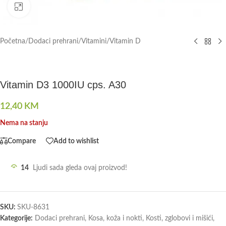
Click to enlarge
Početna
/
Dodaci prehrani
/
Vitamini
/
Vitamin D
Vitamin D3 1000IU cps. A30
12,40
KM
Nema na stanju
Compare
Add to wishlist
14
Ljudi sada gleda ovaj proizvod!
SKU:
SKU-8631
Kategorije:
Dodaci prehrani
,
Kosa, koža i nokti
,
Kosti, zglobovi i mišići
,