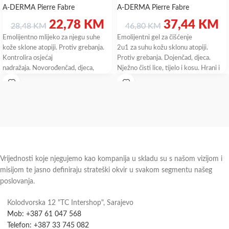
A-DERMA Pierre Fabre
A-DERMA Pierre Fabre
22,78
KM
37,44
KM
28,48
KM
46,80
KM
Emolijentno mlijeko za njegu suhe
Emolijentni gel za čišćenje
kože sklone atopiji. Protiv grebanja.
2u1 za suhu kožu sklonu atopiji.
Kontrolira osjećaj
Protiv grebanja. Dojenčad, djeca.
nadražaja. Novorođenčad, djeca,
Nježno čisti lice, tijelo i kosu. Hrani i
odrasli. Emolijentno mlijeko za njegu
umiruje
atopiji sklone,
Vrijednosti koje njegujemo kao kompanija u skladu su s našom vizijom i
misijom te jasno definiraju strateški okvir u svakom segmentu našeg
poslovanja.
Kolodvorska 12 "TC Intershop", Sarajevo
Mob: +387 61 047 568
Telefon: +387 33 745 082