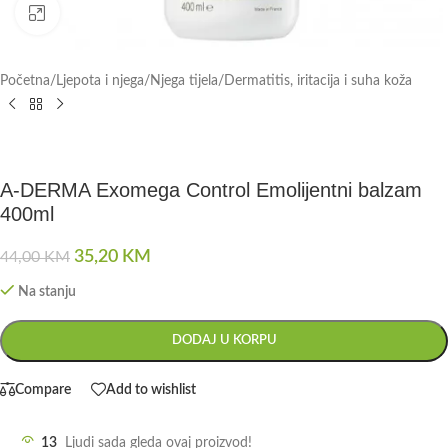
Click to enlarge
Početna
/
Ljepota i njega
/
Njega tijela
/
Dermatitis, iritacija i suha koža
A-DERMA Exomega Control Emolijentni balzam
400ml
35,20
KM
44,00
KM
Na stanju
DODAJ U KORPU
Compare
Add to wishlist
13
Ljudi sada gleda ovaj proizvod!