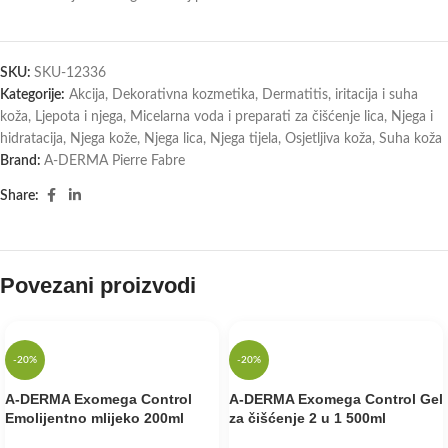
SKU:
SKU-12336
Kategorije:
Akcija
,
Dekorativna kozmetika
,
Dermatitis, iritacija i suha
koža
,
Ljepota i njega
,
Micelarna voda i preparati za čišćenje lica
,
Njega i
hidratacija
,
Njega kože
,
Njega lica
,
Njega tijela
,
Osjetljiva koža
,
Suha koža
Brand:
A-DERMA Pierre Fabre
Share:
Povezani proizvodi
-20%
-20%
A-DERMA Exomega Control
A-DERMA Exomega Control Gel
Emolijentno mlijeko 200ml
za čišćenje 2 u 1 500ml