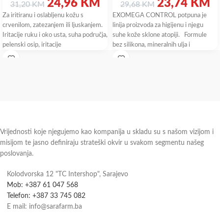
24,96
KM
23,74
KM
31,20
KM
29,68
KM
Za iritiranu i oslabljenu kožu s
EXOMEGA CONTROL potpuna je
crvenilom, zatezanjem ili ljuskanjem.
linija proizvoda za higijenu i njegu
Iritacije ruku i oko usta, suha područja,
suhe kože sklone atopiji. Formule
pelenski osip, iritacije
bez silikona, mineralnih ulja i
Vrijednosti koje njegujemo kao kompanija u skladu su s našom vizijom i
misijom te jasno definiraju strateški okvir u svakom segmentu našeg
poslovanja.
Kolodvorska 12 "TC Intershop", Sarajevo
Mob: +387 61 047 568
Telefon: +387 33 745 082
E mail: info@sarafarm.ba