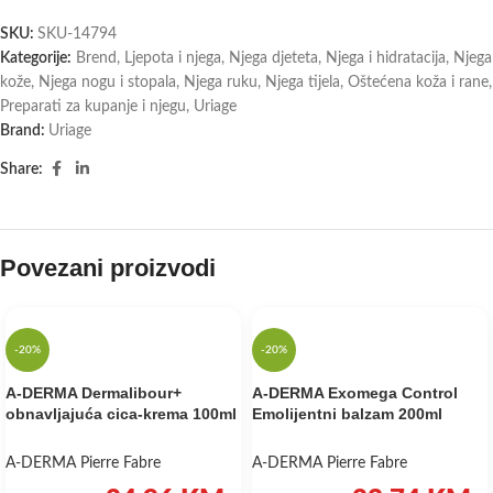
SKU:
SKU-14794
Kategorije:
Brend
,
Ljepota i njega
,
Njega djeteta
,
Njega i hidratacija
,
Njega
kože
,
Njega nogu i stopala
,
Njega ruku
,
Njega tijela
,
Oštećena koža i rane
,
Preparati za kupanje i njegu
,
Uriage
Brand:
Uriage
Share:
Povezani proizvodi
-20%
-20%
A-DERMA Dermalibour+
A-DERMA Exomega Control
obnavljajuća cica-krema 100ml
Emolijentni balzam 200ml
A-DERMA Pierre Fabre
A-DERMA Pierre Fabre