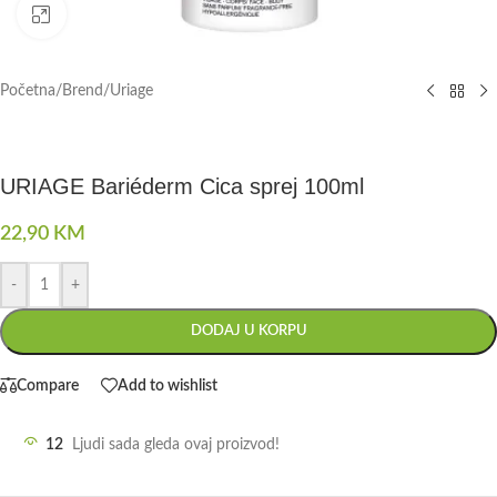
Click to enlarge
Početna
/
Brend
/
Uriage
URIAGE Bariéderm Cica sprej 100ml
22,90
KM
-
+
DODAJ U KORPU
Compare
Add to wishlist
12
Ljudi sada gleda ovaj proizvod!