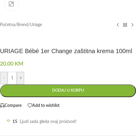
Click to enlarge
Početna
/
Brend
/
Uriage
URIAGE Bébé 1er Change zaštitna krema 100ml
20,00
KM
-
+
DODAJ U KORPU
Compare
Add to wishlist
15
Ljudi sada gleda ovaj proizvod!