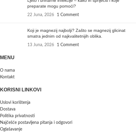
Ljeto i urinarne infekcije – kako ih spriječiti i koje
preparate mogu pomoći?
22 Juna, 2026
1 Comment
Koji je magnezij najbolji? Zašto se magnezij glicinat
smatra jednim od najkvalitetnijih oblika.
13 Juna, 2026
1 Comment
MENU
O nama
Kontakt
KORISNI LINKOVI
Uslovi korištenja
Dostava
Politika privatnosti
Najčešće postavljena pitanja i odgovori
Oglašavanje