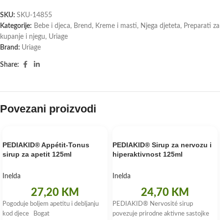
SKU:
SKU-14855
Kategorije:
Bebe i djeca
,
Brend
,
Kreme i masti
,
Njega djeteta
,
Preparati za
kupanje i njegu
,
Uriage
Brand:
Uriage
Share:
Povezani proizvodi
PEDIAKID® Appétit-Tonus
PEDIAKID® Sirup za nervozu i
sirup za apetit 125ml
hiperaktivnost 125ml
Inelda
Inelda
27,20
KM
24,70
KM
Pogoduje boljem apetitu i debljanju
PEDIAKID® Nervosité sirup
kod djece Bogat
povezuje prirodne aktivne sastojke