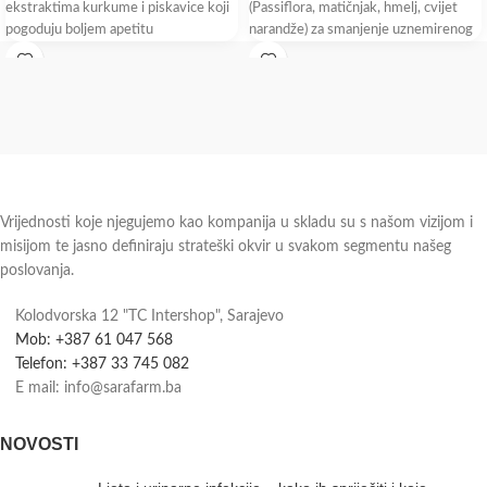
ekstraktima kurkume i piskavice koji
(Passiflora, matičnjak, hmelj, cvijet
pogoduju boljem apetitu
narandže) za smanjenje uznemirenog
Bogat vitaminom C i B-12 koji podiže
ponašanja i emocionalne neravnoteže
energiju Sirup kao dodatak prehrani
djece
od piskavice,
Vrijednosti koje njegujemo kao kompanija u skladu su s našom vizijom i
misijom te jasno definiraju strateški okvir u svakom segmentu našeg
poslovanja.
Kolodvorska 12 "TC Intershop", Sarajevo
Mob: +387 61 047 568
Telefon: +387 33 745 082
E mail: info@sarafarm.ba
NOVOSTI