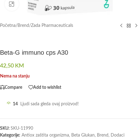
Click to enlarge
Početna
/
Brend
/
Zada Pharmaceuticals
Beta-G immuno cps A30
42,50
KM
Nema na stanju
Compare
Add to wishlist
14
Ljudi sada gleda ovaj proizvod!
SKU:
SKU-11990
Kategorije:
Antiox zaštita organizma
,
Beta Glukan
,
Brend
,
Dodaci