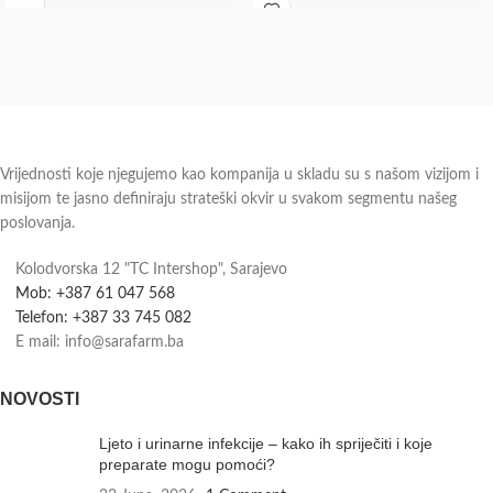
biotin pridonose
Vrijednosti koje njegujemo kao kompanija u skladu su s našom vizijom i
misijom te jasno definiraju strateški okvir u svakom segmentu našeg
poslovanja.
Kolodvorska 12 "TC Intershop", Sarajevo
Mob: +387 61 047 568
Telefon: +387 33 745 082
E mail: info@sarafarm.ba
NOVOSTI
Ljeto i urinarne infekcije – kako ih spriječiti i koje
preparate mogu pomoći?