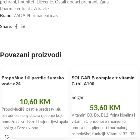
prehrani
,
Imunitet
,
Liječenje
,
Ostali dodaci prehrani
,
Zada
Pharmaceuticals
,
Zdravlje
Brand:
ZADA Pharmaceuticals
Share:
Povezani proizvodi
PropoMucil ® pastile šumsko
SOLGAR B complex + vitamin
voće a24
C tbl. A100
Solgar
10,60
KM
53,60
KM
PropoMucil® pastile predstavljaju
Vitamini B3, B6, B12, folna kiselina i
prirodno sinergističko rješenje koje
vitamin C pridonose smanjenju
pomažu da se: Brzo i trajno riješi upala
umora i iscrpljenosti i normalnoj
i bol grla Brzo uklone
psihološkoj funkciji. Vitamini B2, B3 i