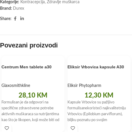
Kategorije:
Kontracepcija
,
Zdravlje muškarca
Brand:
Durex
Share:
Povezani proizvodi
Centrum Men tablete a30
Eliksir Vrbovica kapsule A30
Glaxosmithkline
Eliksir Phytopharm
28,10
KM
12,30
KM
Formulisan je da odgovori na
Kapsule Vrbovice su pažljivo
specifične zdravstvene potrebe
formulisanekoristeći najkvalitetniju
aktivnih muškaraca sa nutrijentima
Vrbovicu (Epilobium parviflorum),
kao što je likopen, koji može biti od
biljku poznatu po svojim
pomoći za održavanje
mnogobrojnim zdravstvenim
benefitima. Svaka kapsula sadrži 500