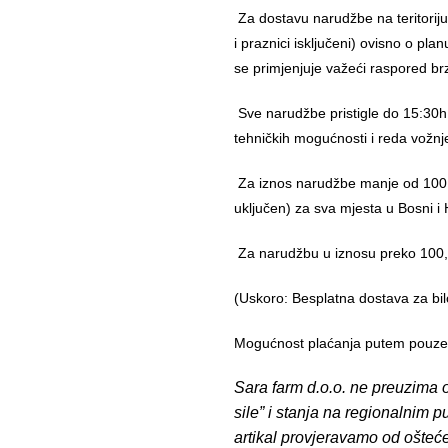
Za dostavu narudžbe na teritorij
i praznici isključeni) ovisno o pl
se primjenjuje važeći raspored br
Sve narudžbe pristigle do 15:30h
tehničkih mogućnosti i reda vožnj
Za iznos narudžbe manje od 100,
uključen) za sva mjesta u Bosni i 
Za narudžbu u iznosu preko 10
(Uskoro: Besplatna dostava za bil
Mogućnost plaćanja putem pouzeća
Sara farm d.o.o. ne preuzima o
sile” i stanja na regionalnim 
artikal provjeravamo od ošteć