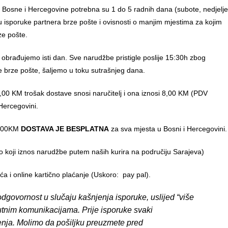
u Bosne i Hercegovine potrebna su 1 do 5 radnih dana (subote, nedjelje
anu isporuke partnera brze pošte i ovisnosti o manjim mjestima za kojim
ze pošte.
 obrađujemo isti dan. Sve narudžbe pristigle poslije 15:30h zbog
e brze pošte, šaljemo u toku sutrašnjeg dana.
00 KM trošak dostave snosi naručitelj i ona iznosi 8,00 KM (PDV
Hercegovini.
0,00KM
DOSTAVA JE BESPLATNA
za sva mjesta u Bosni i Hercegovini.
o koji iznos narudžbe putem naših kurira na područiju Sarajeva)
 i online kartično plaćanje (Uskoro: pay pal).
dgovornost u slučaju kašnjenja isporuke, uslijed “više
putnim komunikacijama. Prije isporuke svaki
enja. Molimo da pošiljku preuzmete pred