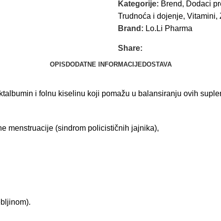
Kategorije:
Brend
,
Dodaci pr
Trudnoća i dojenje
,
Vitamini
,
Brand:
Lo.Li Pharma
Share:
OPIS
DODATNE INFORMACIJE
DOSTAVA
aktalbumin i folnu kiselinu koji pomažu u balansiranju ovih supl
menstruacije (sindrom policističnih jajnika),
ljinom).