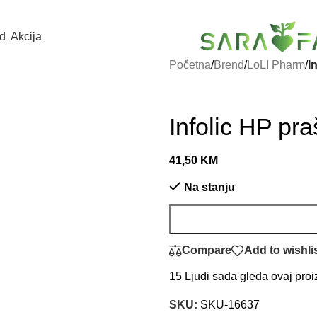
d
Akcija
Početna
/
Brend
/
LoLI Pharm
/
I
Infolic HP pr
41,50
KM
Na stanju
Compare
Add to wishli
15
Ljudi sada gleda ovaj proi
SKU:
SKU-16637