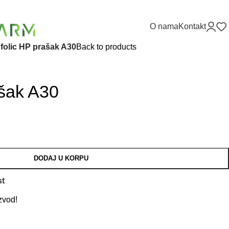
O nama
Kontakt
nfolic HP prašak A30
Back to products
ašak A30
DODAJ U KORPU
st
zvod!