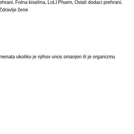
ehrani
,
Folna kiselina
,
LoLI Pharm
,
Ostali dodaci prehrani
,
Zdravlje žene
emenata ukoliko je njihov unos smanjen ili je organizmu