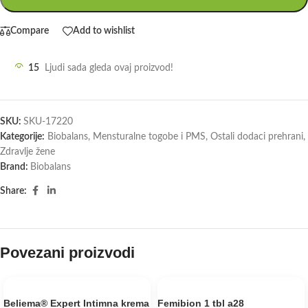
Compare
Add to wishlist
15
Ljudi sada gleda ovaj proizvod!
SKU:
SKU-17220
Kategorije:
Biobalans
,
Mensturalne togobe i PMS
,
Ostali dodaci prehrani
,
Zdravlje žene
Brand:
Biobalans
Share:
Povezani proizvodi
Beliema® Expert Intimna krema
Femibion 1 tbl a28