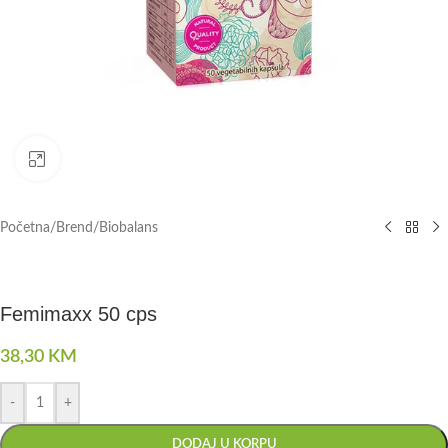
Click to enlarge
Početna
/
Brend
/
Biobalans
Femimaxx 50 cps
38,30
KM
-
+
DODAJ U KORPU