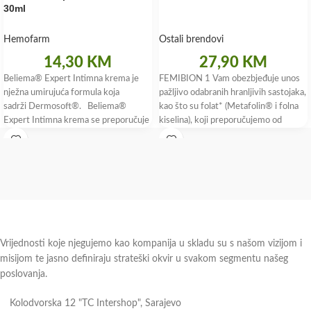
30ml
Hemofarm
Ostali brendovi
14,30
KM
27,90
KM
Beliema® Expert Intimna krema je
FEMIBION 1 Vam obezbjeđuje unos
nježna umirujuća formula koja
pažljivo odabranih hranljivih sastojaka,
sadrži Dermosoft®. Beliema®
kao što su folat* (Metafolin® i folna
Expert Intimna krema se preporučuje
kiselina), koji preporučujemo od
za primjenu na koži
početka planiranja
Vrijednosti koje njegujemo kao kompanija u skladu su s našom vizijom i
misijom te jasno definiraju strateški okvir u svakom segmentu našeg
poslovanja.
Kolodvorska 12 "TC Intershop", Sarajevo