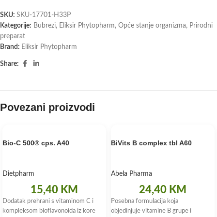
SKU:
SKU-17701-H33P
Kategorije:
Bubrezi
,
Eliksir Phytopharm
,
Opće stanje organizma
,
Prirodni
preparat
Brand:
Eliksir Phytopharm
Share:
Povezani proizvodi
Bio-C 500® cps. A40
BiVits B complex tbl A60
Dietpharm
Abela Pharma
15,40
KM
24,40
KM
Dodatak prehrani s vitaminom C i
Posebna formulacija koja
kompleksom bioflavonoida iz kore
objedinjuje vitamine B grupe i