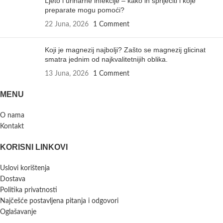
Ljeto i urinarne infekcije – kako ih spriječiti i koje
preparate mogu pomoći?
22 Juna, 2026
1 Comment
Koji je magnezij najbolji? Zašto se magnezij glicinat
smatra jednim od najkvalitetnijih oblika.
13 Juna, 2026
1 Comment
MENU
O nama
Kontakt
KORISNI LINKOVI
Uslovi korištenja
Dostava
Politika privatnosti
Najčešće postavljena pitanja i odgovori
Oglašavanje