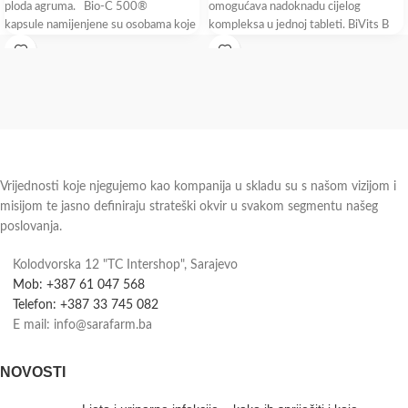
ploda agruma. Bio-C 500®
omogućava nadoknadu cijelog
kapsule namijenjene su osobama koje
kompleksa u jednoj tableti. BiVits B
osjećaju
complex sadrži aktivni oblik folne
kiseline koji
Vrijednosti koje njegujemo kao kompanija u skladu su s našom vizijom i
misijom te jasno definiraju strateški okvir u svakom segmentu našeg
poslovanja.
Kolodvorska 12 "TC Intershop", Sarajevo
Mob: +387 61 047 568
Telefon: +387 33 745 082
E mail: info@sarafarm.ba
NOVOSTI