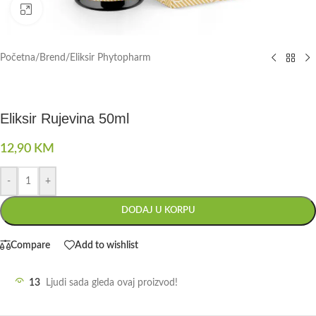
Click to enlarge
Početna
/
Brend
/
Eliksir Phytopharm
Eliksir Rujevina 50ml
12,90
KM
-
+
DODAJ U KORPU
Compare
Add to wishlist
13
Ljudi sada gleda ovaj proizvod!