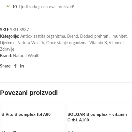
10
Ljudi sada gleda ovaj proizvod!
SKU:
SKU-8837
Kategorije:
Antiox zaštita organizma
,
Brend
,
Dodaci prehrani
,
Imunitet
,
Liječenje
,
Natura Wealth
,
Opće stanje organizma
,
Vitamin B
,
Vitamini
,
Zdravlje
Brand:
Natural Wealth
Share:
Povezani proizvodi
BiVits B complex tbl A60
SOLGAR B complex + vitamin
C tbl. A100