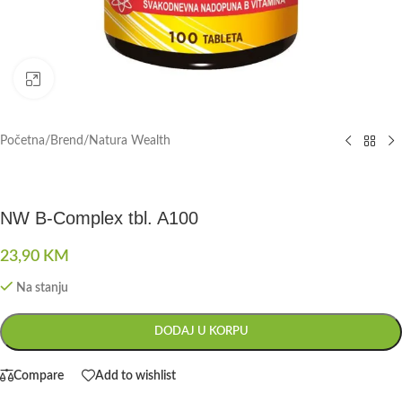
Click to enlarge
Početna
/
Brend
/
Natura Wealth
NW B-Complex tbl. A100
23,90
KM
Na stanju
DODAJ U KORPU
Compare
Add to wishlist