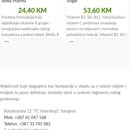
Abela Pharma
Solgar
24,40
KM
53,60
KM
Posebna formulacija koja
Vitamini B3, B6, B12, folna kiselina i
objedinjuje vitamine B grupe i
vitamin C pridonose smanjenju
omogućava nadoknadu cijelog
umora i iscrpljenosti i normalnoj
kompleksa u jednoj tableti. BiVits B
psihološkoj funkciji. Vitamini B2, B3 i
complex sadrži aktivni oblik folne
biotin pridonose
kiseline koji
Vrijednosti koje njegujemo kao kompanija u skladu su s našom vizijom i
misijom te jasno definiraju strateški okvir u svakom segmentu našeg
poslovanja.
Kolodvorska 12 "TC Intershop", Sarajevo
Mob: +387 61 047 568
Telefon: +387 33 745 082