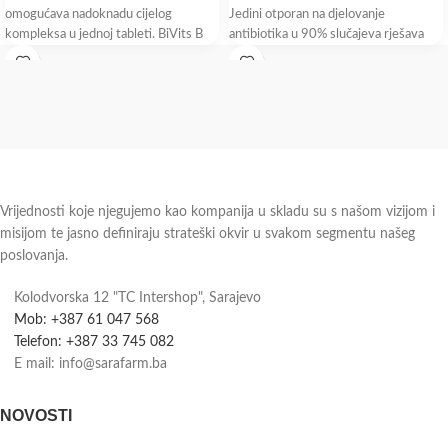
omogućava nadoknadu cijelog
Jedini otporan na djelovanje
kompleksa u jednoj tableti. BiVits B
antibiotika u 90% slučajeva rješava
complex sadrži aktivni oblik folne
putnu dijareju Bulardi®
kiseline koji
Vrijednosti koje njegujemo kao kompanija u skladu su s našom vizijom i
misijom te jasno definiraju strateški okvir u svakom segmentu našeg
poslovanja.
Kolodvorska 12 "TC Intershop", Sarajevo
Mob: +387 61 047 568
Telefon: +387 33 745 082
E mail: info@sarafarm.ba
NOVOSTI