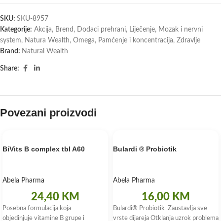
SKU:
SKU-8957
Kategorije:
Akcija
,
Brend
,
Dodaci prehrani
,
Liječenje
,
Mozak i nervni
system
,
Natura Wealth
,
Omega
,
Pamćenje i koncentracija
,
Zdravlje
Brand:
Natural Wealth
Share:
Povezani proizvodi
BiVits B complex tbl A60
Bulardi ® Probiotik
Abela Pharma
Abela Pharma
24,40
KM
16,00
KM
Posebna formulacija koja
Bulardi® Probiotik Zaustavlja sve
objedinjuje vitamine B grupe i
vrste dijareja Otklanja uzrok problema