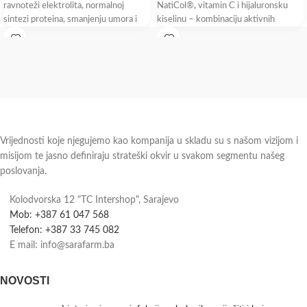
ravnoteži elektrolita, normalnoj
NatiCol®, vitamin C i hijaluronsku
sintezi proteina, smanjenju umora i
kiselinu – kombinaciju aktivnih
iscrpljenosti, normalnom
sastojaka koji pridonose očuvanju
metabolizmu stvaranja energije,
lijepe kože. Kolagen NatiCol® ribljeg
normalnoj funkciji mišića,
porijekla klinički dokazano smanjuje
normalnom funkcionisanju nervnog
sistema, te održavanju
Vrijednosti koje njegujemo kao kompanija u skladu su s našom vizijom i
misijom te jasno definiraju strateški okvir u svakom segmentu našeg
poslovanja.
Kolodvorska 12 "TC Intershop", Sarajevo
Mob: +387 61 047 568
Telefon: +387 33 745 082
E mail: info@sarafarm.ba
NOVOSTI