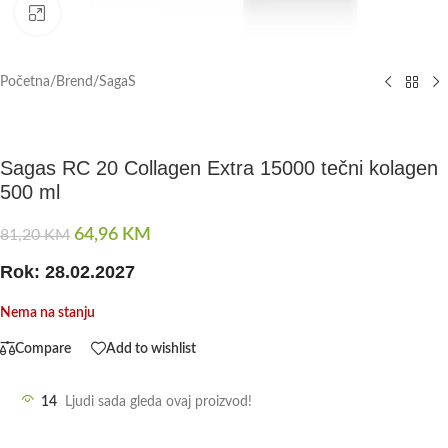
Click to enlarge
Početna
/
Brend
/
SagaS
Sagas RC 20 Collagen Extra 15000 tečni kolagen
500 ml
64,96
KM
81,20
KM
Rok: 28.02.2027
Nema na stanju
Compare
Add to wishlist
14
Ljudi sada gleda ovaj proizvod!