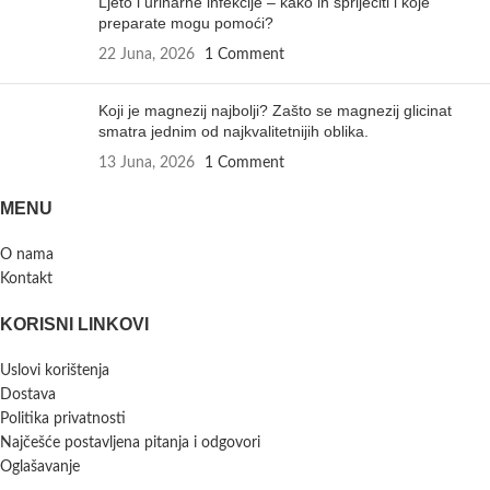
Ljeto i urinarne infekcije – kako ih spriječiti i koje
preparate mogu pomoći?
22 Juna, 2026
1 Comment
Koji je magnezij najbolji? Zašto se magnezij glicinat
smatra jednim od najkvalitetnijih oblika.
13 Juna, 2026
1 Comment
MENU
O nama
Kontakt
KORISNI LINKOVI
Uslovi korištenja
Dostava
Politika privatnosti
Najčešće postavljena pitanja i odgovori
Oglašavanje