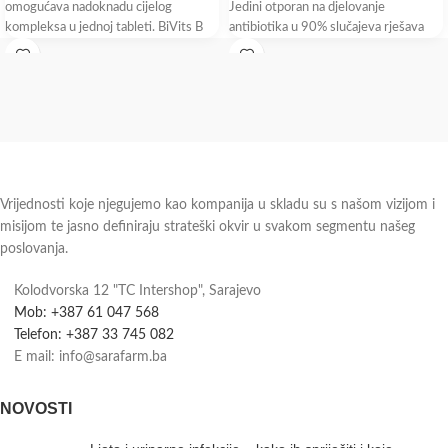
omogućava nadoknadu cijelog
Jedini otporan na djelovanje
kompleksa u jednoj tableti. BiVits B
antibiotika u 90% slučajeva rješava
complex sadrži aktivni oblik folne
putnu dijareju Bulardi®
kiseline koji
Vrijednosti koje njegujemo kao kompanija u skladu su s našom vizijom i
misijom te jasno definiraju strateški okvir u svakom segmentu našeg
poslovanja.
Kolodvorska 12 "TC Intershop", Sarajevo
Mob: +387 61 047 568
Telefon: +387 33 745 082
E mail: info@sarafarm.ba
NOVOSTI