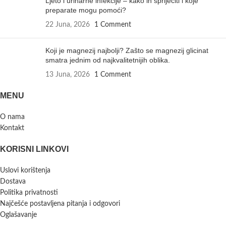
Ljeto i urinarne infekcije – kako ih spriječiti i koje
preparate mogu pomoći?
22 Juna, 2026
1 Comment
Koji je magnezij najbolji? Zašto se magnezij glicinat
smatra jednim od najkvalitetnijih oblika.
13 Juna, 2026
1 Comment
MENU
O nama
Kontakt
KORISNI LINKOVI
Uslovi korištenja
Dostava
Politika privatnosti
Najčešće postavljena pitanja i odgovori
Oglašavanje