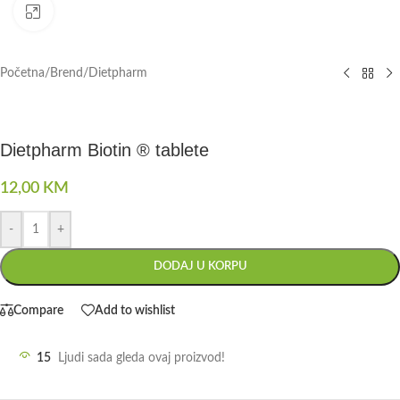
Click to enlarge
Početna
/
Brend
/
Dietpharm
Dietpharm Biotin ® tablete
12,00
KM
-
+
DODAJ U KORPU
Compare
Add to wishlist
15
Ljudi sada gleda ovaj proizvod!