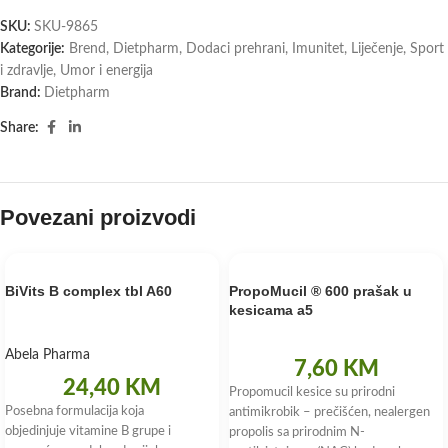
SKU:
SKU-9865
Kategorije:
Brend
,
Dietpharm
,
Dodaci prehrani
,
Imunitet
,
Liječenje
,
Sport
i zdravlje
,
Umor i energija
Brand:
Dietpharm
Share:
Povezani proizvodi
BiVits B complex tbl A60
PropoMucil ® 600 prašak u
kesicama a5
Abela Pharma
7,60
KM
24,40
KM
Propomucil kesice su prirodni
Posebna formulacija koja
antimikrobik – prečišćen, nealergen
objedinjuje vitamine B grupe i
propolis sa prirodnim N-