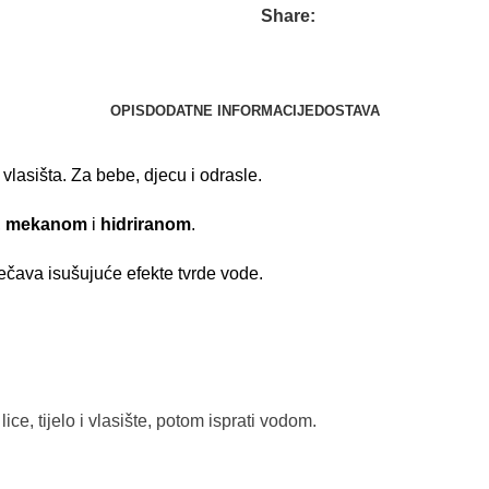
Share:
OPIS
DODATNE INFORMACIJE
DOSTAVA
 i vlasišta. Za bebe, djecu i odrasle.
,
mekanom
i
hidriranom
.
rječava isušujuće efekte tvrde vode.
ice, tijelo i vlasište, potom isprati vodom.