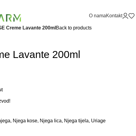
O nama
Kontakt
E Creme Lavante 200ml
Back to products
e Lavante 200ml
st
zvod!
njega
,
Njega kose
,
Njega lica
,
Njega tijela
,
Uriage