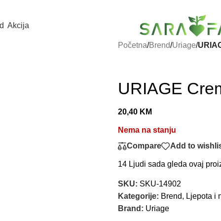
d
Akcija
Početna
/
Brend
/
Uriage
/
URIAG
URIAGE Crem
20,40
KM
Nema na stanju
Compare
Add to wishli
14
Ljudi sada gleda ovaj proi
SKU:
SKU-14902
Kategorije:
Brend
,
Ljepota i 
Brand:
Uriage