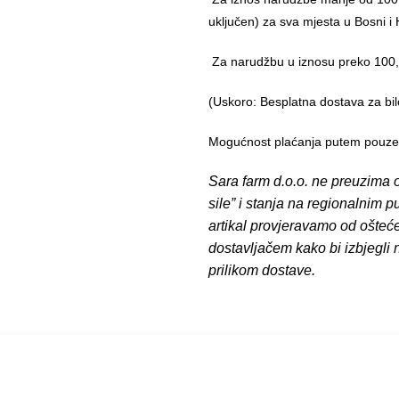
uključen) za sva mjesta u Bosni i 
Za narudžbu u iznosu preko 10
(Uskoro: Besplatna dostava za bil
Mogućnost plaćanja putem pouzeća
Sara farm d.o.o. ne preuzima o
sile” i stanja na regionalnim 
artikal provjeravamo od ošteć
dostavljačem kako bi izbjegli
prilikom dostave.