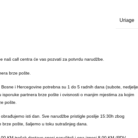
Uriage
 naš call centra će vas pozvati za potvrdu narudžbe.
nera brze pošte.
u Bosne i Hercegovine potrebna su 1 do 5 radnih dana (subote, nedjelje
anu isporuke partnera brze pošte i ovisnosti o manjim mjestima za kojim
ze pošte.
 obrađujemo isti dan. Sve narudžbe pristigle poslije 15:30h zbog
e brze pošte, šaljemo u toku sutrašnjeg dana.
00 KM trošak dostave snosi naručitelj i ona iznosi 8,00 KM (PDV