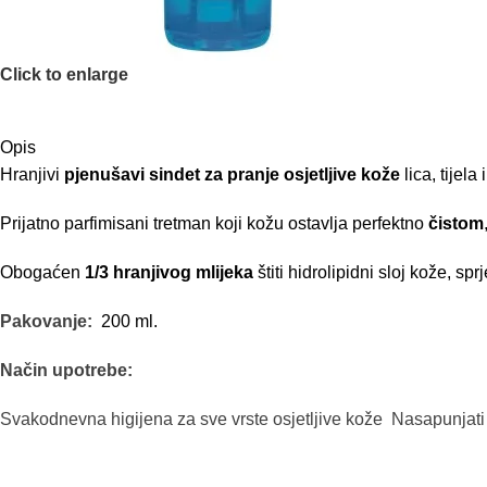
Click to enlarge
Opis
Hranjivi
pjenušavi sindet za pranje osjetljive kože
lica, tijela
Prijatno parfimisani tretman koji kožu ostavlja perfektno
čistom
Obogaćen
1/3 hranjivog mlijeka
štiti hidrolipidni sloj kože, sp
Pakovanje:
200 ml.
Način upotrebe:
Svakodnevna higijena za sve vrste osjetljive kože
Nasapunjati l