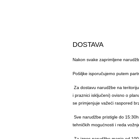
DOSTAVA
Nakon svake zaprimljene narudžbe
Pošiljke isporučujemo putem part
Za dostavu narudžbe na teritorij
i praznici isključeni) ovisno o pl
se primjenjuje važeći raspored br
Sve narudžbe pristigle do 15:30h
tehničkih mogućnosti i reda vožnj
Za iznos narudžbe manje od 100,