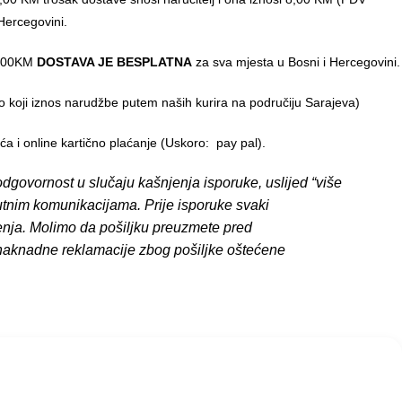
Hercegovini.
0,00KM
DOSTAVA JE BESPLATNA
za sva mjesta u Bosni i Hercegovini.
o koji iznos narudžbe putem naših kurira na područiju Sarajeva)
 i online kartično plaćanje (Uskoro: pay pal).
dgovornost u slučaju kašnjenja isporuke, uslijed “više
putnim komunikacijama. Prije isporuke svaki
enja. Molimo da pošiljku preuzmete pred
 naknadne reklamacije zbog pošiljke oštećene