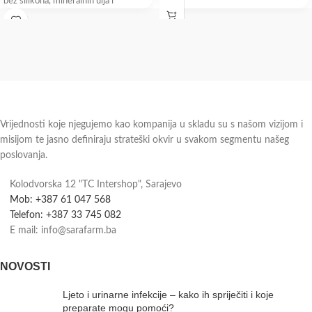
bez silikona, mineralnih ulja i
Vrijednosti koje njegujemo kao kompanija u skladu su s našom vizijom i
misijom te jasno definiraju strateški okvir u svakom segmentu našeg
poslovanja.
Kolodvorska 12 "TC Intershop", Sarajevo
Mob: +387 61 047 568
Telefon: +387 33 745 082
E mail: info@sarafarm.ba
NOVOSTI
Ljeto i urinarne infekcije – kako ih spriječiti i koje
preparate mogu pomoći?