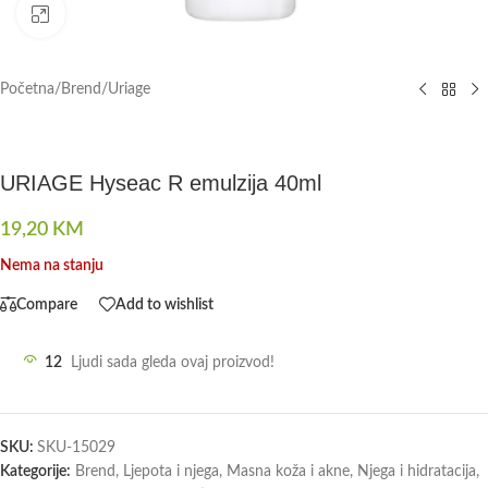
Click to enlarge
Početna
/
Brend
/
Uriage
URIAGE Hyseac R emulzija 40ml
19,20
KM
Nema na stanju
Compare
Add to wishlist
12
Ljudi sada gleda ovaj proizvod!
SKU:
SKU-15029
Kategorije:
Brend
,
Ljepota i njega
,
Masna koža i akne
,
Njega i hidratacija
,