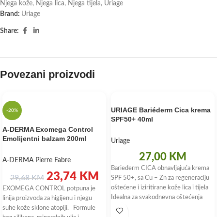
Njega kože
,
Njega lica
,
Njega tijela
,
Uriage
Brand:
Uriage
Share:
Povezani proizvodi
URIAGE Bariéderm Cica krema
-20%
SPF50+ 40ml
A-DERMA Exomega Control
Emolijentni balzam 200ml
Uriage
27,00
KM
A-DERMA Pierre Fabre
Bariederm CICA obnavljajuća krema
23,74
KM
29,68
KM
SPF 50+, sa Cu – Zn za regeneraciju
oštećene i iziritirane kože lica i tijela
EXOMEGA CONTROL potpuna je
Idealna za svakodnevna oštećenja
linija proizvoda za higijenu i njegu
kože izloženih suncu (ogrebotine,
suhe kože sklone atopiji. Formule