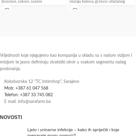
brusnice, sokovi, sušeni
slučaju bolova, grčeva i otežanog
mokrenja
Vrijednosti koje njegujemo kao kompanija u skladu su s našom vizijom i
misijom te jasno definiraju strateški okvir u svakom segmentu našeg
poslovanja.
Kolodvorska 12 "TC Intershop", Sarajevo
Mob: +387 61 047 568
Telefon: +387 33 745 082
E mail: info@sarafarm.ba
NOVOSTI
Ljeto i urinarne infekcije – kako ih spriječiti i koje
preparate mogu pomoći?