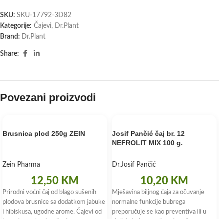
SKU:
SKU-17792-3D82
Kategorije:
Čajevi
,
Dr.Plant
Brand:
Dr.Plant
Share:
Povezani proizvodi
Brusnica plod 250g ZEIN
Josif Pančić čaj br. 12
NEFROLIT MIX 100 g.
Zein Pharma
Dr.Josif Pančić
12,50
KM
10,20
KM
Prirodni voćni čaj od blago sušenih
Mješavina biljnog čaja za očuvanje
plodova brusnice sa dodatkom jabuke
normalne funkcije bubrega
i hibiskusa, ugodne arome. Čajevi od
preporučuje se kao preventiva ili u