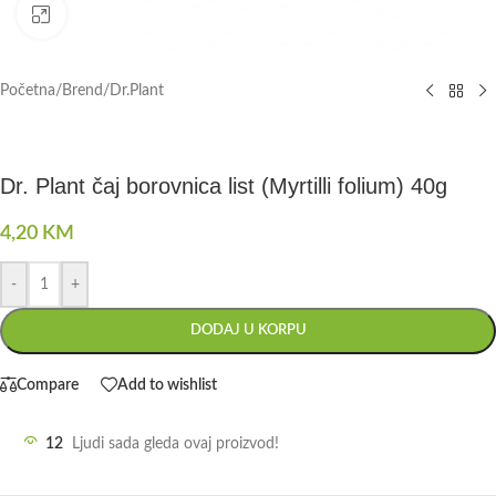
Click to enlarge
Početna
/
Brend
/
Dr.Plant
Dr. Plant čaj borovnica list (Myrtilli folium) 40g
4,20
KM
-
+
DODAJ U KORPU
Compare
Add to wishlist
12
Ljudi sada gleda ovaj proizvod!