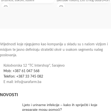
brusnice, sokovi, sušeni
(Betulae folium), List crnog duda (Mori
nigrae
Vrijednosti koje njegujemo kao kompanija u skladu su s našom vizijom i
misijom te jasno definiraju strateški okvir u svakom segmentu našeg
poslovanja.
Kolodvorska 12 "TC Intershop", Sarajevo
Mob: +387 61 047 568
Telefon: +387 33 745 082
E mail: info@sarafarm.ba
NOVOSTI
Ljeto i urinarne infekcije – kako ih spriječiti i koje
preparate mogu pomoći?