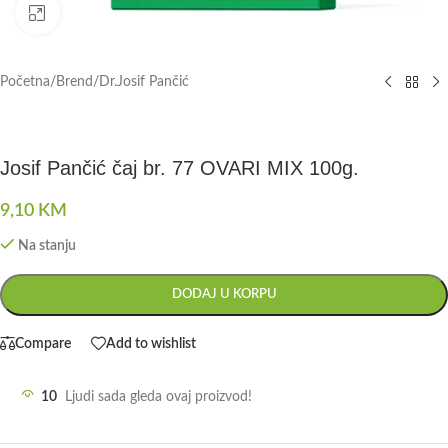
Click to enlarge
Početna
/
Brend
/
Dr.Josif Pančić
Josif Pančić čaj br. 77 OVARI MIX 100g.
9,10
KM
Na stanju
DODAJ U KORPU
Compare
Add to wishlist
10
Ljudi sada gleda ovaj proizvod!