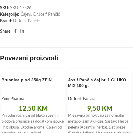
SKU:
SKU-17526
Kategorije:
Čajevi
,
Dr.Josif Pančić
Brand:
Dr.Josif Pančić
Share:
Povezani proizvodi
Brusnica plod 250g ZEIN
Josif Pančić čaj br. 1 GLUKO
MIX 100 g.
Zein Pharma
Dr.Josif Pančić
12,50
KM
9,50
KM
Prirodni voćni čaj od blago sušenih
Mješavina biljnog čaja za normalni
plodova brusnice sa dodatkom jabuke
metabolizam glukoze. Sastav: Herba
i hibiskusa, ugodne arome. Čajevi od
pelena (Absinthii herba), List breze