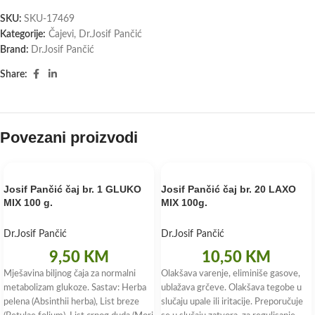
SKU:
SKU-17469
Kategorije:
Čajevi
,
Dr.Josif Pančić
Brand:
Dr.Josif Pančić
Share:
Povezani proizvodi
Josif Pančić čaj br. 1 GLUKO
Josif Pančić čaj br. 20 LAXO
MIX 100 g.
MIX 100g.
Dr.Josif Pančić
Dr.Josif Pančić
9,50
KM
10,50
KM
Mješavina biljnog čaja za normalni
Olakšava varenje, eliminiše gasove,
metabolizam glukoze. Sastav: Herba
ublažava grčeve. Olakšava tegobe u
pelena (Absinthii herba), List breze
slučaju upale ili iritacije. Preporučuje