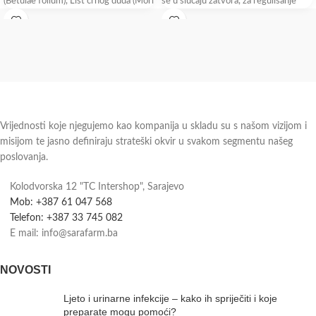
(Betulae folium), List crnog duda (Mori
se u slučaju zatvora, za regulisanje
nigrae
Vrijednosti koje njegujemo kao kompanija u skladu su s našom vizijom i
misijom te jasno definiraju strateški okvir u svakom segmentu našeg
poslovanja.
Kolodvorska 12 "TC Intershop", Sarajevo
Mob: +387 61 047 568
Telefon: +387 33 745 082
E mail: info@sarafarm.ba
NOVOSTI
Ljeto i urinarne infekcije – kako ih spriječiti i koje
preparate mogu pomoći?